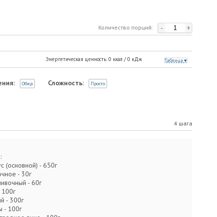
-
+
Количество порций:
Энергетическая ценность:
0
ккал /
0
кДж
Таблица
ения:
Сложность:
Обед
Просто
4 шага
:
с (основной) - 650г
очное - 30г
ливочный - 60г
 100г
й - 300г
 - 100г