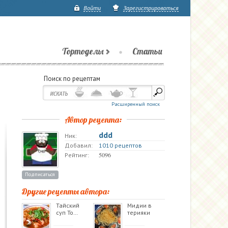
Войти
Зарегистрироваться
Тортоделы
Статьи
Поиск по рецептам
Расширенный поиск
Автор рецепта:
ddd
Ник:
Добавил:
1010 рецептов
5096
Рейтинг:
Подписаться
Другие рецепты автора:
Тайский
Мидии в
суп То…
терияки