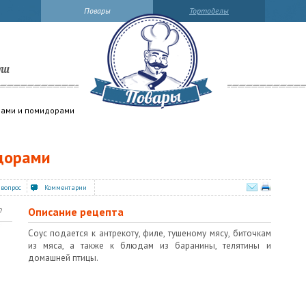
Повары
Тортоделы
ли
нами и помидорами
дорами
 вопрос
Комментарии
Описание рецепта
?
Соус подается к антрекоту, филе, тушеному мясу, биточкам
из мяса, а также к блюдам из баранины, телятины и
домашней птицы.