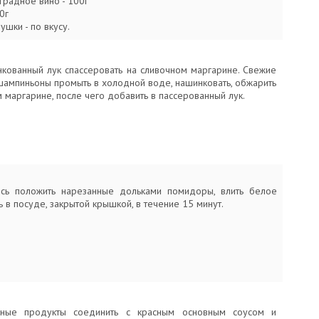
градное вино - 100г
0г
ушки - по вкусу.
кованный лук спассеровать на сливочном маргарине. Свежие
ампиньоны промыть в холодной воде, нашинковать, обжарить
 маргарине, после чего добавить в пассерованный лук.
сь положить нарезанные дольками помидоры, влить белое
ь в посуде, закрытой крышкой, в течение 15 минут.
нные продукты соединить с красным основным соусом и