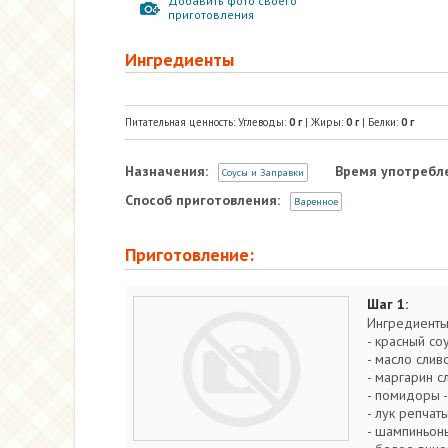
Добавить фото своего
приготовления
Ингредиенты
Питательная ценность: Углеводы:
0
г
| Жиры:
0
г
| Белки:
0
г
Назначения:
Время употребл
Соусы и Заправки
Способ приготовления:
Варенное
Приготовление:
Шаг 1:
Ингредиенты
- красный соу
- масло слив
- маргарин с
- помидоры -
- лук репчаты
- шампиньоны