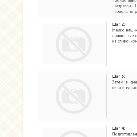
- белое вино
- эстрагон - 1
- зелень петр
Шаг 2:
Мелко нашин
очищенные ш
на сливочном
Шаг 3:
Затем в сме
вино и тушит
Шаг 4:
Подготовле