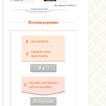
0
0
0
0
все рецепты (1010)
развернуть
Похожие рецепты:
8
просмотров
поварят хотят
0
приготовить
И я ! !
человек добавили к
0
себе в коробку
Добавить