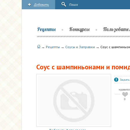
Добавить
Поиск
Рецепты
Конкурсы
Пользовате
→
→
→
Рецепты
Соусы и Заправки
Соус с шампиньо
Соус с шампиньонами и поми
Задать
нравится
0