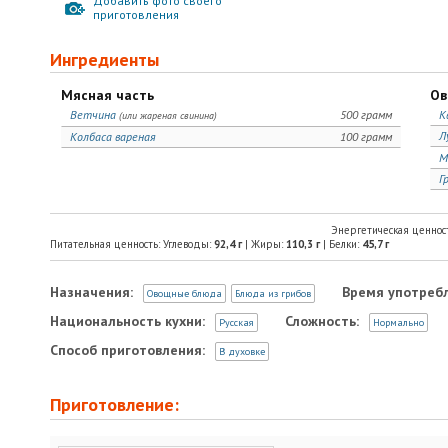
Добавить фото своего
приготовления
Ингредиенты
Мясная часть
Ов
Ветчина
500 грамм
К
(или жареная свинина)
Л
Колбаса вареная
100 грамм
М
Г
Энергетическая ценнос
Питательная ценность: Углеводы:
92,4
г
| Жиры:
110,3
г
| Белки:
45,7
г
Назначения:
Время употреб
Овощные блюда
Блюда из грибов
Национальность кухни:
Сложность:
Русская
Нормально
Способ приготовления:
В духовке
Приготовление: