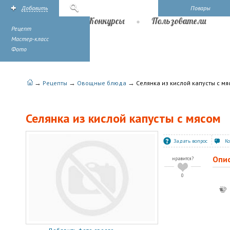
Добавить
Поиск
Повары
Рецепты
Конкурсы
Пользователи
Рецепт
Мастер-класс
Фото
→
→
→
Рецепты
Овощные блюда
Селянка из кислой капусты с мя
Селянка из кислой капусты с мясом
Задать вопрос
К
Опи
нравится?
0