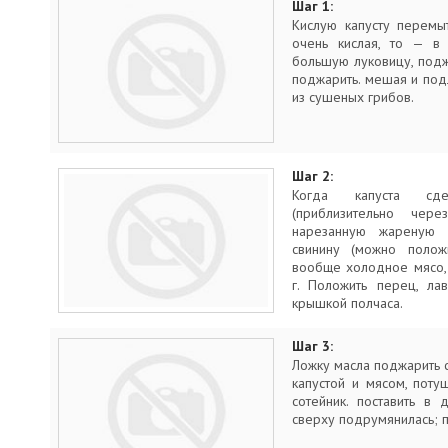
Шаг 1:
Кислую капусту перемы
очень кислая, то — в 
большую луковицу, поджа
поджарить. мешая и под
из сушеных грибов.
Шаг 2:
Когда капуста сде
(приблизительно чер
нарезанную жареную 
свинину (можно полож
вообще холодное мясо,
г. Положить перец, ла
крышкой полчаса.
Шаг 3:
Ложку масла поджарить с
капустой и мясом, поту
сотейник. поставить в
сверху подрумянилась; п