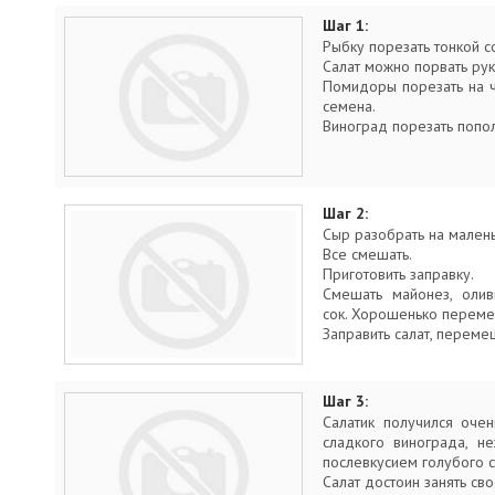
Шаг 1:
Рыбку порезать тонкой с
Салат можно порвать рук
Помидоры порезать на ч
семена.
Виноград порезать попол
Шаг 2:
Сыр разобрать на малень
Всe смешать.
Приготовить заправку.
Смешать майонез, олив
сок. Хорошенько переме
Заправить салат, перемеш
Шаг 3:
Салатик получился очен
сладкого винограда, н
послевкусием голубого с
Салат достоин занять св