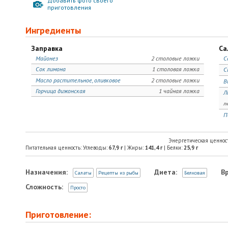
Добавить фото своего
приготовления
Ингредиенты
Заправка
Са
Майонез
2 столовые ложки
С
Сок лимона
1 столовая ложка
С
Масло растительное, оливковое
2 столовые ложки
В
Горчица дижонская
1 чайная ложка
Л
л
П
Энергетическая ценнос
Питательная ценность: Углеводы:
67,9
г
| Жиры:
141,4
г
| Белки:
25,9
г
Назначения:
Диета:
В
Салаты
Рецепты из рыбы
Белковая
Сложность:
Просто
Приготовление: