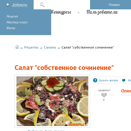
Добавить
Поиск
Повары
Рецепты
Конкурсы
Пользователи
Рецепт
Мастер-класс
Фото
→
→
→
Рецепты
Салаты
Салат "собственное сочинение"
Салат "собственное сочинение"
Задать вопрос
К
Опи
нравится?
0