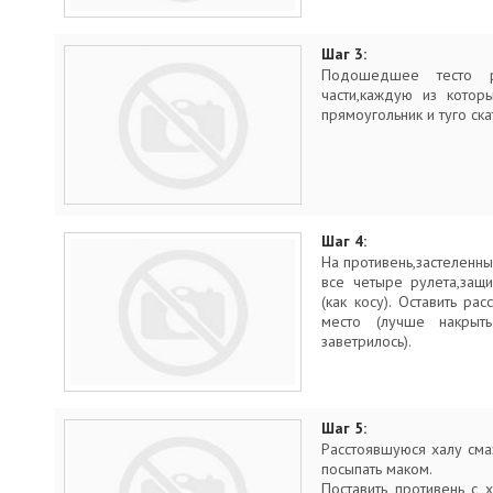
Шаг 3:
Подошедшее тесто р
части,каждую из котор
прямоугольник и туго ска
Шаг 4:
На противень,застеленн
все четыре рулета,защи
(как косу). Оставить ра
место (лучше накрыть
заветрилось).
Шаг 5:
Расстоявшуюся халу сма
посыпать маком.
Поставить противень с 