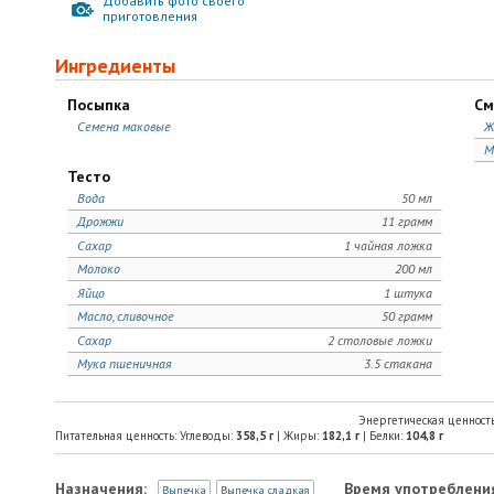
Добавить фото своего
приготовления
Ингредиенты
Посыпка
См
Семена маковые
Ж
М
Тесто
Вода
50 мл
Дрожжи
11 грамм
Сахар
1 чайная ложка
Молоко
200 мл
Яйцо
1 штука
Масло, сливочное
50 грамм
Сахар
2 столовые ложки
Мука пшеничная
3.5 стакана
Энергетическая ценност
Питательная ценность: Углеводы:
358,5
г
| Жиры:
182,1
г
| Белки:
104,8
г
Назначения:
Время употреблени
Выпечка
Выпечка сладкая