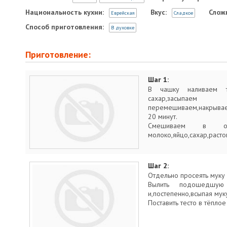
Национальность кухни:
Вкус:
Слож
Еврейская
Сладкое
Способ приготовления:
В духовке
Приготовление:
Шаг 1:
В чашку наливаем т
сахар,засыпае
перемешиваем,накрывае
20 минут.
Смешиваем в от
молоко,яйцо,сахар,расто
Шаг 2:
Отдельно просеять муку 
Вылить подошедшу
и,постепенно,всыпая муку
Поставить тесто в тёплое