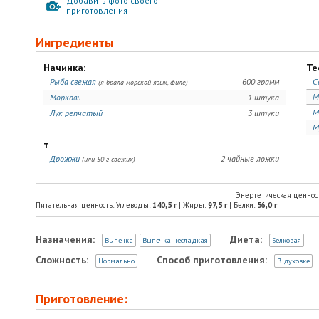
Добавить фото своего
приготовления
Ингредиенты
Начинка:
Те
Рыба свежая
600 грамм
С
(я брала морской язык, филе)
М
Морковь
1 штука
М
Лук репчатый
3 штуки
М
т
Дрожжи
2 чайные ложки
(или 50 г свежих)
Энергетическая ценнос
Питательная ценность: Углеводы:
140,5
г
| Жиры:
97,5
г
| Белки:
56,0
г
Назначения:
Диета:
Выпечка
Выпечка несладкая
Белковая
Сложность:
Способ приготовления:
Нормально
В духовке
Приготовление: