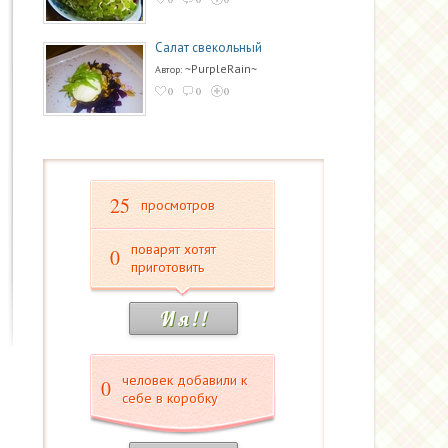
Салат свекольный
~PurpleRain~
Автор:
0
0
0
25
просмотров
поварят хотят
0
приготовить
И я ! !
человек добавили к
0
себе в коробку