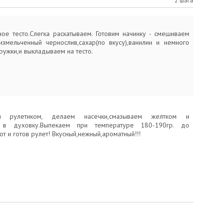
2 шага
ое тесто.Слегка раскатываем. Готовим начинку - смешиваем
,измельченный чернослив,сахар(по вкусу),ванилин и немного
ружки,и выкладываем на тесто.
ем рулетиком, делаем насечки,смазываем желтком и
 в духовку.Выпекаем при температуре 180-190гр. до
Вот и готов рулет! Вкусный,нежный,ароматный!!!