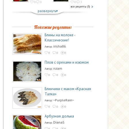
0
0
0
3
все рецепты (5)
развернуть
Похожие рецепты:
Блины на молоке -
Классические!
irisha86
Автор:
0
0
0
Плов с орехами и изюмом
nzam
Автор:
0
0
0
Блинчики с маком «Красная
Талка»
~PurpleRain~
Автор:
0
0
0
Арбузная долька
DianaS
Автор:
0
0
0