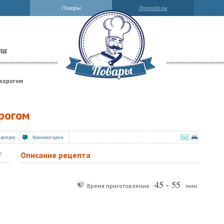
Повары
Тортоделы
ли
творогом
орогом
 вопрос
Комментарии
Описание рецепта
?
45 - 55
Время приготовления
мин.