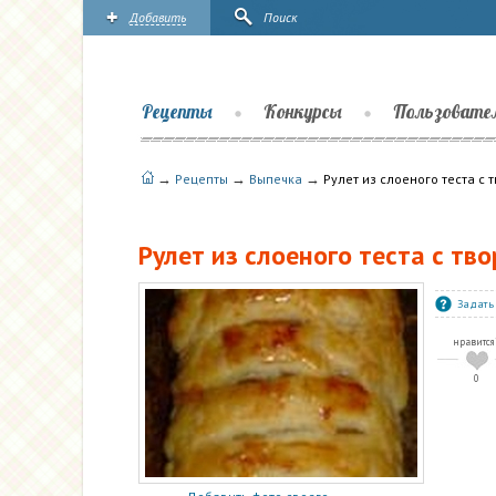
Добавить
Поиск
Рецепты
Конкурсы
Пользовате
→
→
→
Рецепты
Выпечка
Рулет из слоеного теста с 
Рулет из слоеного теста с тв
Задать
нравится
0