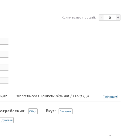
-
+
Количество порций:
3,0
г
Энергетическая ценность:
2694
ккал /
11279
кДж
Таблица
отребления:
Вкус:
Обед
Сладкое
 духовке