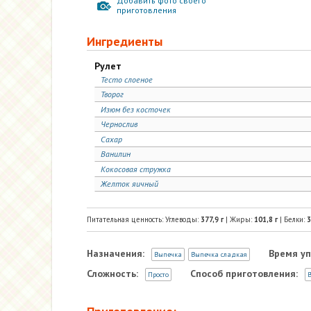
Добавить фото своего
приготовления
Ингредиенты
Рулет
Тесто слоеное
Творог
Изюм без косточек
Чернослив
Сахар
Ванилин
Кокосовая стружка
Желток яичный
Питательная ценность: Углеводы:
377,9
г
| Жиры:
101,8
г
| Белки:
3
Назначения:
Время уп
Выпечка
Выпечка сладкая
Сложность:
Способ приготовления:
Просто
В