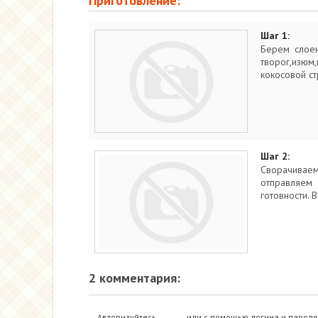
Приготовление:
Шаг 1:
Берем слоен
творог,изюм
кокосовой ст
Шаг 2:
Сворачива
отправляем
готовности. 
2 комментария:
Авторизуйтесь
или с помощью логина и пароля