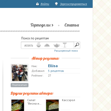
Войти
Зарегистрироваться
Тортоделы
Статьи
Поиск по рецептам
Расширенный поиск
Автор рецепта:
Ellisa
Ник:
Добавил:
5 рецептов
27
Рейтинг:
Подписаться
Другие рецепты автора:
Салат
Касcэрол
"Весна и…