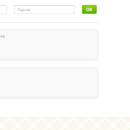
OK
зад