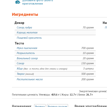
Добавить фото своего
приготовления
Ингредиенты
Декор
На
Сахар, пудра
70 грамм
П
Корица, молотая
Пищевой краситель
Тесто
Мука пшеничная
700 грамм
Разрыхлитель
10 грамм
Ванильный сахар
20 грамм
Сахар
150 грамм
Яйцо
3 штуки
(два - в тесто, одно для смазки и глазури)
Творог
500 грамм
(мягкий)
Растительное масло
200 грамм
Энергетическая ценнос
Питательная ценность: Углеводы:
419,6
г
| Жиры:
12,7
г
| Белки:
26,7
г
Назначения:
Время употреблени
Выпечка
Выпечка сладкая