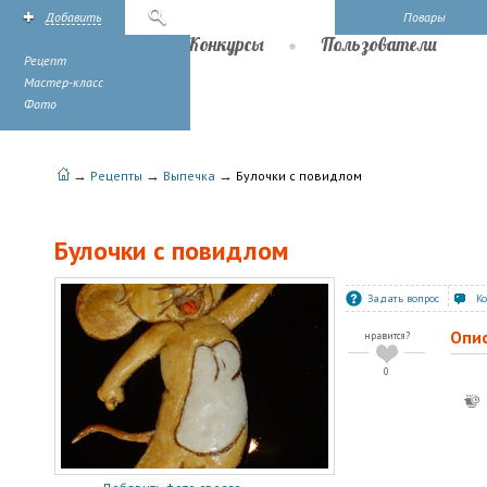
Добавить
Поиск
Повары
Рецепты
Конкурсы
Пользователи
Рецепт
Мастер-класс
Фото
→
→
→
Рецепты
Выпечка
Булочки с повидлом
Булочки с повидлом
Задать вопрос
К
Опи
нравится?
0