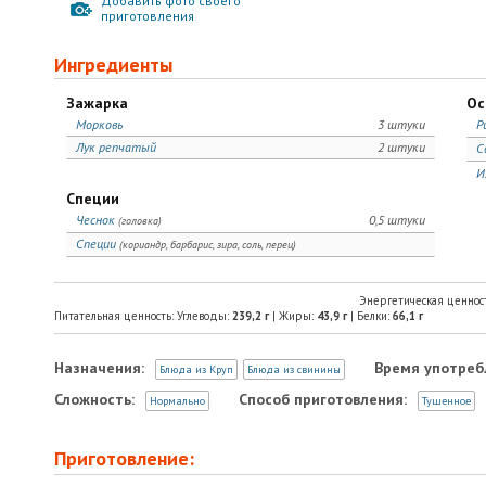
Добавить фото своего
приготовления
Ингредиенты
Зажарка
Ос
Морковь
3 штуки
Р
Лук репчатый
2 штуки
С
И
Специи
Чеснок
0,5 штуки
(головка)
Специи
(кориандр, барбарис, зира, соль, перец)
Энергетическая ценнос
Питательная ценность: Углеводы:
239,2
г
| Жиры:
43,9
г
| Белки:
66,1
г
Назначения:
Время употреб
Блюда из Круп
Блюда из свинины
Сложность:
Способ приготовления:
Нормально
Тушенное
Приготовление: