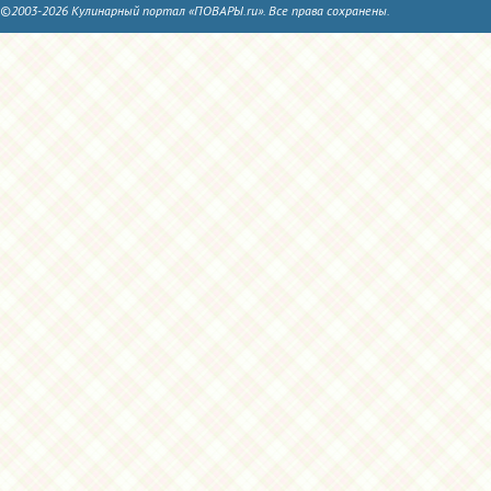
©2003-2026 Кулинарный портал «ПОВАРЫ.ru». Все права сохранены.