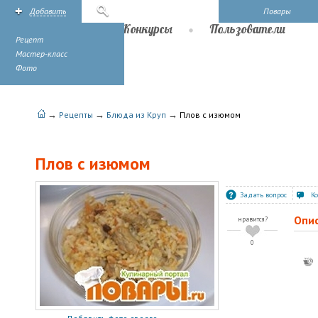
Добавить
Поиск
Повары
Рецепты
Конкурсы
Пользователи
Рецепт
Мастер-класс
Фото
→
→
→
Рецепты
Блюда из Круп
Плов с изюмом
Плов с изюмом
Задать вопрос
К
Опи
нравится?
0