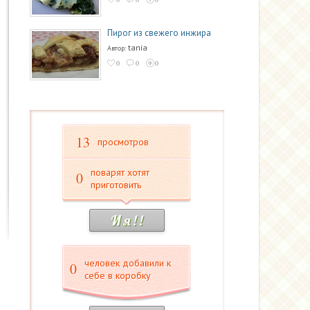
Пирог из свежего инжира
tania
Автор:
0
0
0
13
просмотров
поварят хотят
0
приготовить
И я ! !
человек добавили к
0
себе в коробку