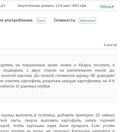
,2
г
Энергетическая ценность:
1178
ккал /
4932
кДж
Таблица
я употребления:
Сложность:
Ужин
Нормально
6 шагов
делить на порционные куски: ножки и бёдра, посолить и
и поджарить с двух сторон на растительном масле до
 золотой корочки. До полной готовности курицу НЕ доводим!
м очистить картофель, разрезать каждую картофелину на 4-6
исимости от размера клубня.
курицу выложить в гусятницу, добавить примерно 10 чайных
тной пасты, сверху выложить картофель, залить горячей
водой, чтобы картошка едва была прикрыта. Если уголки
удут торчать из воды, не страшно! Картошка запечётся и