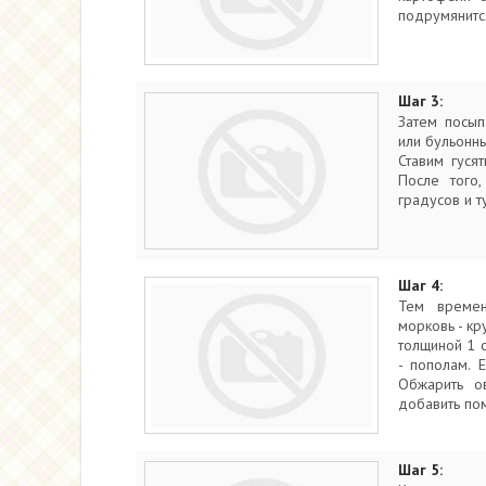
подрумянитс
Шаг 3:
Затем посып
или бульонны
Ставим гуся
После того,
градусов и т
Шаг 4:
Тем времен
морковь - кр
толщиной 1 
- пополам. 
Обжарить о
добавить по
Шаг 5: