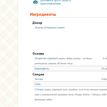
Добавить фото своего
приготовления
Ингредиенты
Декор
Зелень, петрушка, укроп
Основа
Окорочок куриный
5 ш
(ножки, бёдра, крылья – на Ваше
усмотрение, главное, НЕ белое мясо)
Картофель
15 ш
Специи
Чеснок
3 до
Соль
Специи
(перец, лавровый лист, гвоздика; если есть немного корианд
зиры и универсальной приправы типа «Кнорр. Зелень + Овощи», либо
бульонный кубик)