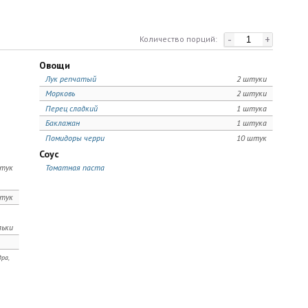
-
+
Количество порций:
Овощи
Лук репчатый
2 штуки
Морковь
2 штуки
Перец сладкий
1 штука
Баклажан
1 штука
Помидоры черри
10 штук
Соус
тук
Томатная паста
тук
льки
ра,