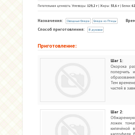
Питательная ценность: Углеводы:
129,2
г
| Жиры:
53,6
г
| Белки:
62
Назначения:
Врем
Овощные блюда
Блюда из Птицы
Способ приготовления:
В духовке
Приготовление:
Шаг 1:
Окорока раз
поперчить 
образования
Тем времене
частей в зав
Шаг 2:
Обжаренную 
ложек тома
кипячёной 
картофеля б