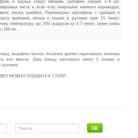
фель и курица станут мягкими, добавить специи: 3-4 шт.
 лавровых листа и, если есть, покрошить немного кориандра,
авить листья шалфея. Перемешать картофель с курицей и
верху выложить овощи и тушить в духовке ещё 15 минут.
чить температуру до 200 градусов на 5-7 минут, затем снова
 180-ти.
тницу, выдавить чеснок, посыпать крупно нарезанную зеленью
ть всё вместе. Дать блюду настояться минут 5, можно в
 духовке.
ВО! МОЖНО ПОДАВАТЬ К СТОЛУ!
OK