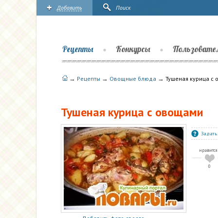
Добавить
Поиск
Рецепты
Конкурсы
Пользовате
→
→
→
Рецепты
Овощные блюда
Тушеная курица с
Тушеная курица с овощами
Задать
нравится
0