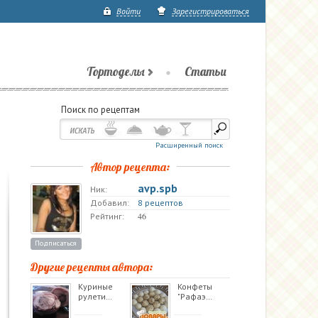
Войти
Зарегистрироваться
Тортоделы
Статьи
Поиск по рецептам
Расширенный поиск
Автор рецепта:
avp.spb
Ник:
Добавил:
8 рецептов
46
Рейтинг:
Подписаться
Другие рецепты автора:
Куриные
Конфеты
рулети…
"Рафаэ…