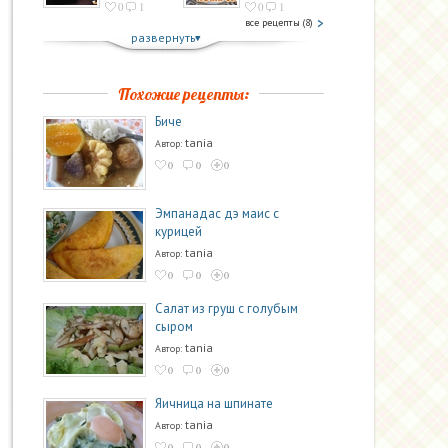
0
1
0
1
все рецепты (8)
развернуть
Похожие рецепты:
Биче
tania
Автор:
0
0
0
Эмпанадас дэ маис с
курицей
tania
Автор:
0
0
0
Салат из груш с голубым
сыром
tania
Автор:
0
0
0
Яичница на шпинате
tania
Автор:
0
0
0