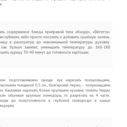
я.
ать содержимое блюда приправой типа «Кнорр», «Вегетта»
м кубиком, либо просто посолить и добавить сушёную зелень.
тницу в разогретую до максимальной температуры духовку.
 как бульон закипит, уменьшить температуру до 160-180
ушить курицу 30-40 минут до готовности картошки.
ем подготавливаем овощи: лук нарезать полукольцами,
ужочками толщиной 0,5 см., болгарский перец – полукольцами
см, баклажан нарезать более крупными кусками, томаты Черри
Если обычные крупные помидоры, то разрезать на 4 части.
вощи до полуготовности в глубокой сковороде, в конце
мидорки.