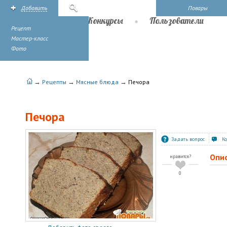
Добавить
Поиск
Повары
Рецепты
Конкурсы
Пользователи
Рецепт
Мастер-класс
Фото
→
→
→
Рецепты
Мясные блюда
Печора
Печора
Задать вопрос
К
Опи
нравится?
0