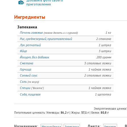
Добавить фото своего
приготовления
Ингредиенты
Запеканка
Печень говяжья
1 кг
(можно делать и с куриной)
Рис, среднезерный, приготовленный
2 стакана
Лук репчатый
1 штука
Яйцо
3 штуки
Йогурт, без добавок
200 грамм
Сметана
3 столовые ложки
Горчица
1 чайная ложка
Соевый соус
2 столовые ложки
Соль
(по вкусу)
Специи
1 чайная ложка
("Вегета")
Сода, пищевая
1 щепотка
Энергетическая ценнос
Питательная ценность: Углеводы:
86,2
г
| Жиры:
57,1
г
| Белки:
80,8
г
Назначения:
Диета:
В
Мясные блюда
Запеканка
Белковая