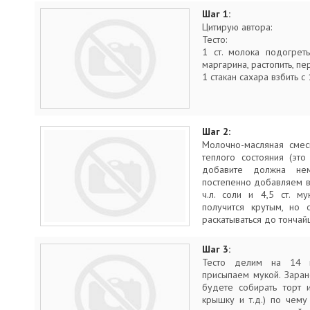
Шаг 1:
Цитирую автора:
Тесто:
1 ст. молока подогреть
маргарина, растопить, п
1 стакан сахара взбить с
Шаг 2:
Молочно-масляная смес
теплого состояния (эт
добавите должна нем
постепенно добавляем в
ч.л. соли и 4,5 ст. м
получится крутым, но
раскатываться до тончай
Шаг 3:
Тесто делим на 14 к
присыпаем мукой. Зара
будете собирать торт и
крышку и т.д.) по чему