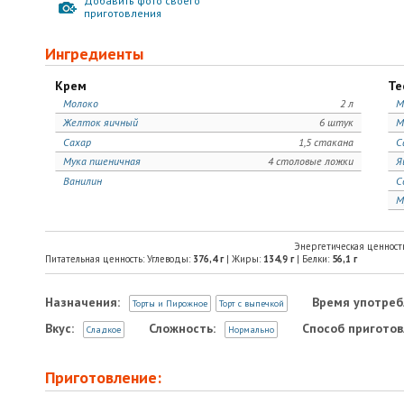
Добавить фото своего
приготовления
Ингредиенты
Крем
Те
Молоко
2 л
М
Желток яичный
6 штук
М
Сахар
1,5 стакана
С
Мука пшеничная
4 столовые ложки
Я
Ванилин
С
М
Энергетическая ценност
Питательная ценность: Углеводы:
376,4
г
| Жиры:
134,9
г
| Белки:
56,1
г
Назначения:
Время употреб
Торты и Пирожное
Торт с выпечкой
Вкус:
Сложность:
Способ приготов
Сладкое
Нормально
Приготовление: