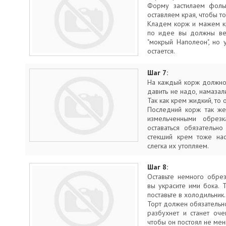
Форму застилаем фольг
оставляем края, чтобы т
Кладем корж и мажем кр
по идее вы должны вес
"мокрый Наполеон", но
остается.
Шаг 7:
На каждый корж должно 
давить не надо, намазал
Так как крем жидкий, то 
Последний корж так ж
измельченными обрез
оставаться обязательно
стекший крем тоже на
слегка их утопляем.
Шаг 8:
Оставьте немного обрез
вы украсите ими бока. 
поставьте в холодильник.
Торт должен обязательн
разбухнет и станет оч
чтобы он постоял не мен