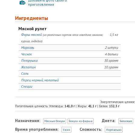
Добавить фото своего
приготовления
Ингредиенты
Мясной рулет
Фарш мясной
1,5 кг
(из различных сортов мяса говядина, свинина,
курица, индейка)
Морковь
2 штуки
Чеснок
4 дольки
Петрушка
30 грамм
Желатин
10 грамм
Соль
Перец черный, молотый
Специи
Энергетическая ценнос
Питательная ценность: Углеводы:
141,0
г
| Жиры:
41,1
г
| Белки:
132,3
г
Назначения:
Диета:
Мясные блюда
Блюда из фарша
Белковая
Время употребления:
Сложность:
Ужин
Нормально