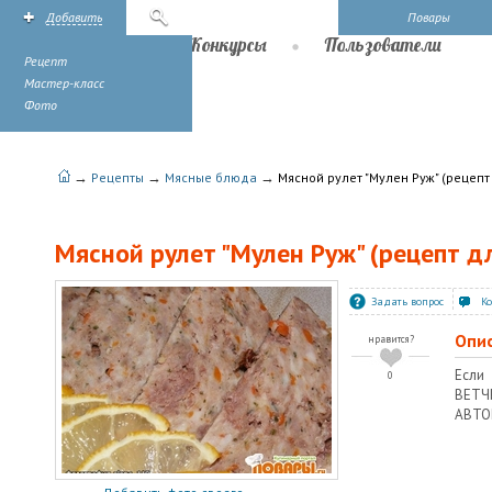
Добавить
Поиск
Повары
Рецепты
Конкурсы
Пользователи
Рецепт
Мастер-класс
Фото
→
→
→
Рецепты
Мясные блюда
Мясной рулет "Мулен Руж" (рецепт
Мясной рулет "Мулен Руж" (рецепт д
Задать вопрос
К
Опи
нравится?
Если
0
ВЕТЧ
АВТО