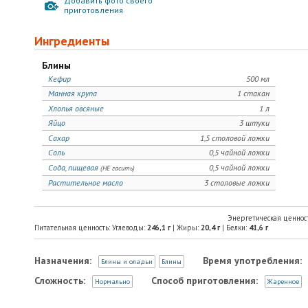
Добавить фото своего
приготовления
Ингредиенты
Блины
Кефир
500 мл
Манная крупа
1 стакан
Хлопья овсяные
1 л
Яйцо
3 штуки
Сахар
1,5 столовой ложки
Соль
0,5 чайной ложки
Сода, пищевая
0,5 чайной ложки
(НЕ гасить)
Растительное масло
3 столовые ложки
Энергетическая ценнос
Питательная ценность: Углеводы:
246,1
г
| Жиры:
20,4
г
| Белки:
41,6
г
Назначения:
Время употребления:
Блины и оладьи
Блины
Сложность:
Способ приготовления:
Нормально
Жаренное