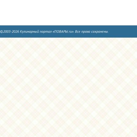
©2003-2026 Кулинарный портал «ПОВАРЫ.ru». Все права сохранены.