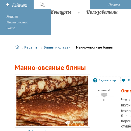
Добавить
Поиск
Повары
Рецепты
Конкурсы
Пользователи
Рецепт
Мастер-класс
Фото
→
→
→
Рецепты
Блины и оладьи
Манно-овсяные блины
Манно-овсяные блины
Задать вопрос
К
Опи
нравится?
Что я
0
вкусн
(немн
блинч
вар
сгущё