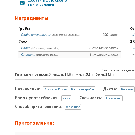
Добавить фото своего
приготовления
Ингредиенты
Грибы
Ку
Грибы шампиньоны
200 грамм
К
(порезанные пополам)
Соус
Яб
Водка
6 столовых ложек
Я
(яблочная, кальвадос)
Сметана
6 столовых ложек
п
(или крем фрещ)
Энергетическая ценно
Питательная ценность: Углеводы:
14,8
г
| Жиры:
3,8
г
| Белки:
25,8
г
Назначения:
Диета:
Блюда из Птицы
Блюда из грибов
Белковая
Время употребления:
Сложность:
Ужин
Нормально
Способ приготовления:
Жаренное
Приготовление: