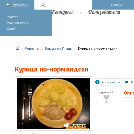
Добавить
Поиск
Повары
Рецепты
Конкурсы
Пользователи
Рецепт
Мастер-класс
Фото
→
→
→
Рецепты
Блюда из Птицы
Курица по-нормандски
Курица по-нормандски
Задать вопрос
К
Опи
нравится?
0