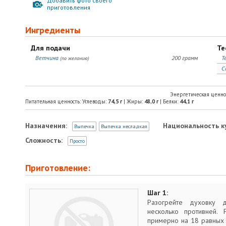
Добавить фото своего
приготовления
Ингредиенты
Для подачи
Те
Ветчина
200 грамм
Т
(по желанию)
С
Энергетическая ценно
Питательная ценность: Углеводы:
74,5
г
| Жиры:
48,0
г
| Белки:
44,1
г
Назначения:
Национальность к
Выпечка
Выпечка несладкая
Сложность:
Просто
Приготовление:
Шаг 1:
Разогрейте духовку
несколько противней. 
примерно на 18 равных 