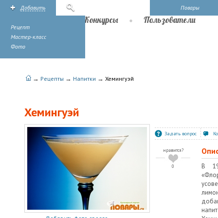
Добавить
Поиск
Повары
Рецепты
Конкурсы
Пользователи
Рецепт
Мастер-класс
Фото
→
→
→
Рецепты
Напитки
Хемингуэй
Хемингуэй
Задать вопрос
К
Опи
нравится?
В 19
0
«Флор
усов
лимо
доба
напи