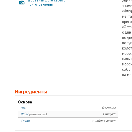
Добавить фото своего
Хем
приготовления
зна
«Фл
мечт
приг
«Ост
один
подн
полу
коло
мор
кильв
морс
собс
на ме
Ингредиенты
Основа
Ром
60 грамм
Лайм
1 штука
(отжать сок)
Сахар
1 чайная ложка