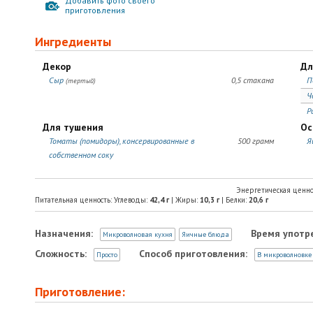
Добавить фото своего
приготовления
Ингредиенты
Декор
Дл
Сыр
0,5 стакана
П
(тертый)
Ч
Р
Для тушения
Ос
Томаты (помидоры), консервированные в
500 грамм
Я
собственном соку
Энергетическая ценно
Питательная ценность: Углеводы:
42,4
г
| Жиры:
10,3
г
| Белки:
20,6
г
Назначения:
Время употр
Микроволновая кухня
Яичные блюда
Сложность:
Способ приготовления:
Просто
В микроволновке
Приготовление: