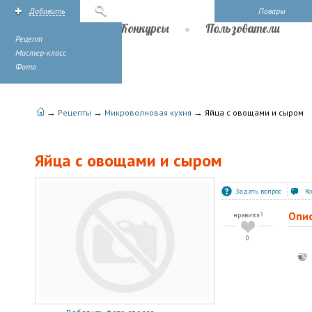
Добавить
Поиск
Повары
Рецепты
Конкурсы
Пользователи
Рецепт
Мастер-класс
Фото
→
→
→
Рецепты
Микроволновая кухня
Яйца с овощами и сыром
Яйца с овощами и сыром
Задать вопрос
К
Опи
нравится?
0