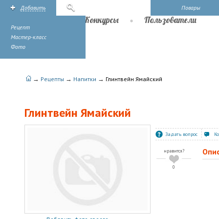
Добавить
Поиск
Повары
Рецепты
Конкурсы
Пользователи
Рецепт
Мастер-класс
Фото
→
→
→
Рецепты
Напитки
Глинтвейн Ямайский
Глинтвейн Ямайский
Задать вопрос
К
Опи
нравится?
0