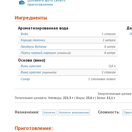
Добавить фото своего
приготовления
Ингредиенты
Ароматизированная вода
Де
Вода
1 стакан
Л
Корица, палочки
1 штука
Гвоздика, бутоны
6 штук
Перец черный, горошек
6 штук
(ямайский)
Основа (вино)
Вино, красное
0,8 л
Вино, красное
1 стакан
(портвейн)
Сахар
1 столовая ложка
Энергетическая ценнос
Питательная ценность: Углеводы:
221,3
г
| Жиры:
23,6
г
| Белки:
11,1
г
Назначения:
Сложность:
Напитки
Напитки алкогольные
Прост
Приготовление: