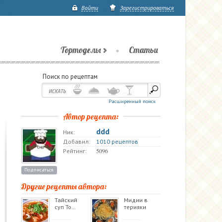
Войти
Зарегистрироваться
Тортоделы
Статьи
Поиск по рецептам
Расширенный поиск
Автор рецепта:
ddd
Ник:
Добавил:
1010 рецептов
5096
Рейтинг:
Подписаться
Другие рецепты автора:
Тайский
Мидии в
суп То…
терияки