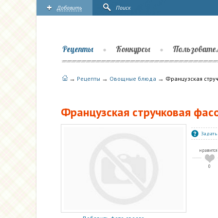
Добавить
Поиск
Рецепты
Конкурсы
Пользовате
→
→
→
Рецепты
Овощные блюда
Французская струч
Французская стручковая фасо
Задать
нравится
0