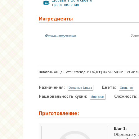
Добавить фото своего
приготовления
Ингредиенты
Фасоль стручковая
2 гр
Питательная ценность: Углеводы:
136,0
г
| Жиры:
50,0
г
| Белки:
30
Назначения:
Диета:
Овощные блюда
Овощная
Национальность кухни:
Сложность:
Японская
Приготовление:
Шаг 1:
Обрежьте у 