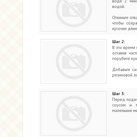
воде 2 мин
водой.
Откиньте от
чтобы сохра
кусочки длин
Шаг 2:
В это время 
оставив час
порубите ку
Добавьте са
резиновой л
Шаг 3:
Перед подач
соусом и т
маленькие ми