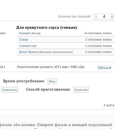
-
+
Количество порций:
Для кунжутного соуса (гомаае):
амма
Кунжут
4 столовые ложки
(белый)
Сахар
1 столовая ложка
Соевый соус
1 столовая ложка
Даши бульон
1 столовая ложка
(быстрого приготовления)
,1
г
Энергетическая ценность:
1051
ккал /
4400
кДж
Таблица
Время употребления:
Обед
Способ приготовления:
Нормально
Тушенное
3 шага
фасоли оба кончика. Отварите фасоль в кипящей подсоленной