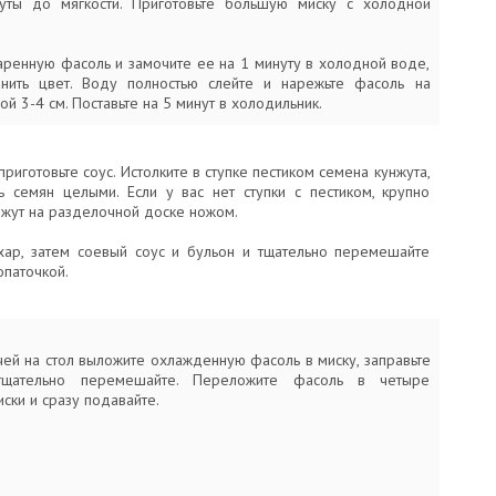
уты до мягкости. Приготовьте большую миску с холодной
варенную фасоль и замочите ее на 1 минуту в холодной воде,
нить цвет. Воду полностью слейте и нарежьте фасоль на
ой 3-4 см. Поставьте на 5 минут в холодильник.
приготовьте соус. Истолките в ступке пестиком семена кунжута,
ть семян целыми. Если у вас нет ступки с пестиком, крупно
нжут на разделочной доске ножом.
хар, затем соевый соус и бульон и тщательно перемешайте
опаточкой.
ей на стол выложите охлажденную фасоль в миску, заправьте
щательно перемешайте. Переложите фасоль в четыре
ски и сразу подавайте.