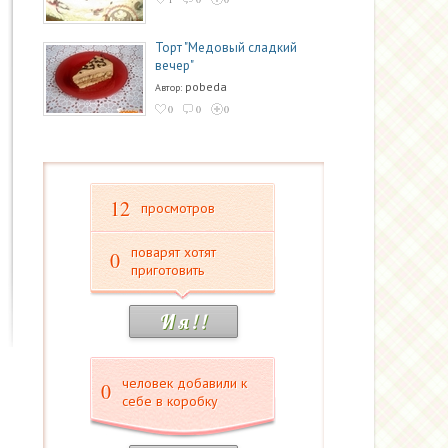
Торт "Медовый сладкий
вечер"
pobeda
Автор:
0
0
0
12
просмотров
поварят хотят
0
приготовить
И я ! !
человек добавили к
0
себе в коробку