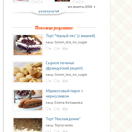
0
0
0
0
все рецепты (1010)
развернуть
Похожие рецепты:
Торт "Черный лес" (с вишней)
Green_tea_no_sugar
Автор:
0
0
0
Сырное печенье
(французский рецепт)
Green_tea_no_sugar
Автор:
0
0
0
Абрикосовый пирог с
черносливом
Елена Белашова
Автор:
0
0
0
Торт "Наслаждение"
Тортугалия
Автор:
1
0
0