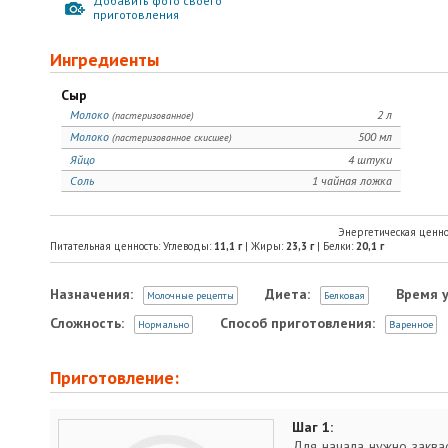
Добавить фото своего
приготовления
Ингредиенты
Сыр
Молоко
2 л
(пастеризованное)
Молоко
500 мл
(пастеризованное скисшее)
Яйцо
4 штуки
Соль
1 чайная ложка
Энергетическая ценно
Питательная ценность: Углеводы:
11,1
г
| Жиры:
23,3
г
| Белки:
20,1
г
Назначения:
Диета:
Время 
Молочные рецепты
Белковая
Сложность:
Способ приготовления:
Нормально
Варенное
Приготовление:
Шаг 1:
Для начала нужно заквас