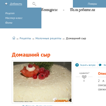
Добавить
Поиск
Повары
Рецепты
Конкурсы
Пользователи
Рецепт
Мастер-класс
Фото
→
→
→
Рецепты
Молочные рецепты
Домашний сыр
Домашний сыр
Задать вопрос
К
Опи
нравится?
2 л.
0
скис
свежи