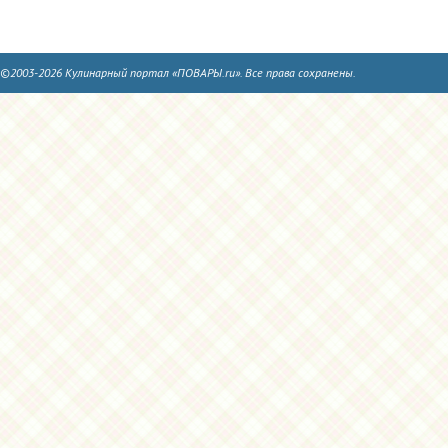
©2003-2026 Кулинарный портал «ПОВАРЫ.ru». Все права сохранены.