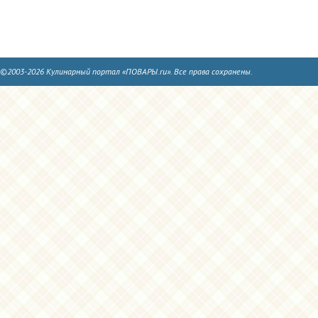
©2003-2026 Кулинарный портал «ПОВАРЫ.ru». Все права сохранены.