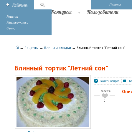
Добавить
Поиск
Повары
Рецепты
Конкурсы
Пользователи
Рецепт
Мастер-класс
Фото
→
→
→
Рецепты
Блины и оладьи
Блинный тортик "Летний сон"
Блинный тортик "Летний сон"
Задать вопрос
К
Опи
нравится?
0