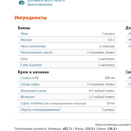
Добавить фото своего
приготовления
Ингредиенты
Блины
Де
Яйцо
2 штуки
М
Молоко
0,5 л
М
Мука пшеничная
2 стакана
П
Растительное масло
2 столовые ложки
Соль
1 щепотка
Сода, пищевая
1 щепотка
Крем и начинка
Со
Сливки
300 мл
М
(33%)
Сахар, пудра
3 столовые ложки
С
Ванильный сахар
0,5 чайной ложки
Желатин
1,5 чайной ложки
Сироп, ягодный
50 мл
(от консервированных персиков)
Персик, консервированный
2 штуки
Энергетическая ценност
Питательная ценность: Углеводы:
452,7
г
| Жиры:
110,5
г
| Белки:
156,8
г