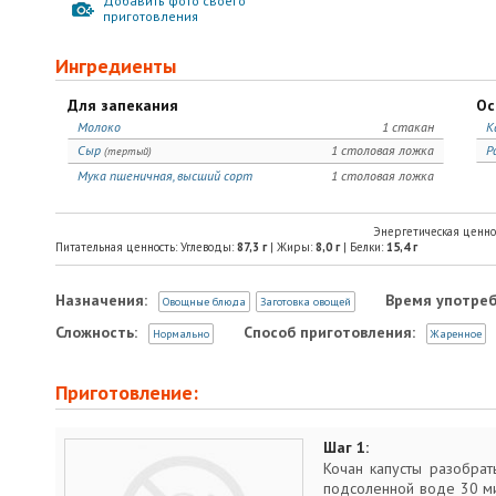
Добавить фото своего
приготовления
Ингредиенты
Для запекания
Ос
Молоко
1 стакан
К
Сыр
1 столовая ложка
Р
(тертый)
Мука пшеничная, высший сорт
1 столовая ложка
Энергетическая ценно
Питательная ценность: Углеводы:
87,3
г
| Жиры:
8,0
г
| Белки:
15,4
г
Назначения:
Время употреб
Овощные блюда
Заготовка овощей
Сложность:
Способ приготовления:
Нормально
Жаренное
Приготовление:
Шаг 1:
Кочан капусты разобрат
подсоленной воде 30 мин