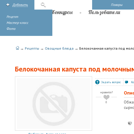
Добавить
Поиск
Повары
Рецепты
Конкурсы
Пользователи
Рецепт
Мастер-класс
Фото
→
→
→
Рецепты
Овощные блюда
Белокочанная капуста под мол
Белокочанная капуста под молочны
Задать вопрос
К
Опи
нравится?
Обжар
0
сырно