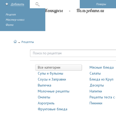
Добавить
Поиск
Повары
Рецепты
Конкурсы
Пользователи
Рецепт
Мастер-класс
Фото
→
Рецепты
Рецепты | Повары.ру
Все категории
Мясные блюда
Супы и бульоны
Салаты
Соусы и Заправки
Блюда из Круп
Выпечка
Десерты
Молочные рецепты
Напитки
Омлеты
Рецепты теста с
Аэрогриль
Пикники
Фруктовые блюда