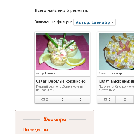
Всего найдено
3
рецепта.
Включеные фильры:
Автор: ЕленаБр
ЕленаБр
ЕленаБр
Автор:
Автор:
Салат "Веселые корзиночки"
Салат "Быстренький
Первый раз попробовала - очень
Получается быстро и оч
понравилось!
питательно!
0
0
0
0
0
Фильтры
Ингредиенты