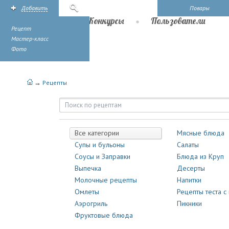
Добавить
Поиск
Повары
Рецепты
Конкурсы
Пользователи
Рецепт
Мастер-класс
Фото
→
Рецепты
Рецепты | Повары.ру
Все категории
Мясные блюда
Супы и бульоны
Салаты
Соусы и Заправки
Блюда из Круп
Выпечка
Десерты
Молочные рецепты
Напитки
Омлеты
Рецепты теста с
Аэрогриль
Пикники
Фруктовые блюда