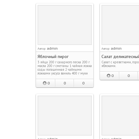
admin
admin
Автор:
Автор:
Яблочный пирог
Салат деликатесны
3 яйца 200 г сахарного песка 200 г
Салат с креветками, гор
масла 200 г сметаны 1 чайная ложка
яблоками.
соды погашенная 2 чайными
ложками уксуса ваниль 400 г муки
0
0
0
0
0
admin
admin