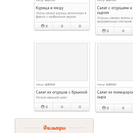
Автор:
Автор:
Курица в меду
Салат с огурцами и
сыром
Очень сочная курица, запеченная в
фольге, с необычным вкусом.
Огурцы, свежая зелень и
заправленные сметаной.
0
0
0
0
0
admin
admin
Автор:
Автор:
Салат из огурцов с брынзой
Салат из помидоров
сыра
Легкий овощной салат.
0
0
0
0
0
Фильтры