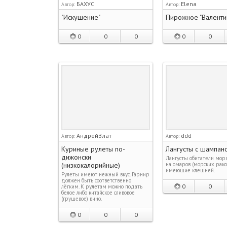
БАХУС
Elena
Автор:
Автор:
"Искушение"
Пирожное "Валенти
0
0
0
0
0
АндрейЗлат
ddd
Автор:
Автор:
Куриные рулеты по-
Лангусты с шампан
дижонски
Лангусты обитатели мор
(низкокалорийные)
на омаров (морских раков
имеющие клешней.
Рулеты имеют нежный вкус. Гарнир
должен быть соответственно
0
0
лёгким. К рулетам можно подать
белое либо китайское сливовое
(грушевое) вино.
0
0
0