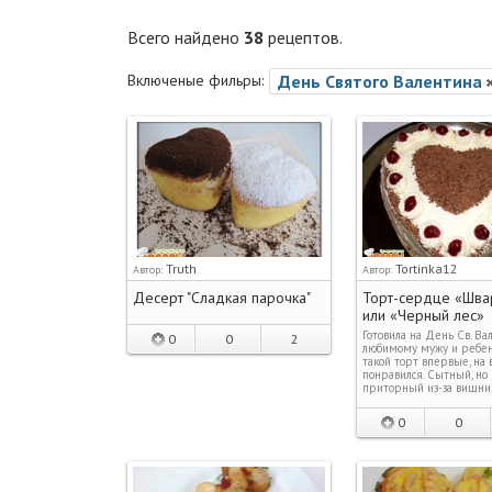
Всего найдено
38
рецептов.
Включеные фильры:
День Святого Валентина
Truth
Tortinka12
Автор:
Автор:
Десерт "Сладкая парочка"
Торт-сердце «Шва
или «Черный лес»
Готовила на День Св. Ва
0
0
2
любимому мужу и ребен
такой торт впервые, на 
понравился. Сытный, но
приторный из-за вишни
0
0