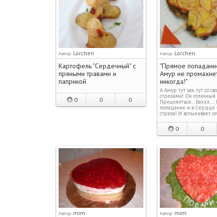
Lorchen
Lorchen
Автор:
Автор:
Картофель "Сердечный" с
"Прямое попадани
пряными травами и
Амур не промахне
паприкой
никогда!"
А Амур тут как тут со с
стрелами! Он отличный 
0
0
0
Прицелиться... Баххх...
попадание и в Сердце 
стрела! И вспыхивает о
0
0
mim
mim
Автор:
Автор: