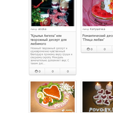
alizka
Катушечка
Автор:
Автор:
"Крылья Ангела" или
Романтический дес
творожный десерт для
"Птица любви"
любимого
Нежный творожный десерт и
0
0
одновременно чувственный
благодаря пряному вкусу груши и
сладкому сиропу. Миндаль
замечательно дополняет вкус. С
таким дес…
0
0
0