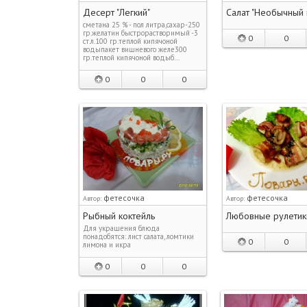
Десерт "Легкий"
Салат "Необычный 
сметана 25 % - пол литра,сахар-250
гр.желатин быстрорастворимый -3
0
0
ст.л.100 гр.теплой кипячоной
водыпакет вишневого желе300
гр.теплой кипячоной водыб…
0
0
0
фетесочка
фетесочка
Автор:
Автор:
Рыбный коктейль
Любовные рулетик
Для украшения блюда
понадобятся: лист салата, ломтики
0
0
лимона и икра
0
0
0