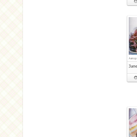
Автор
Запе