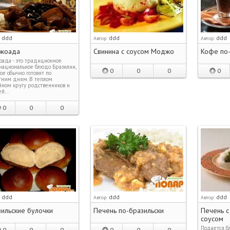
ddd
ddd
ddd
:
Автор:
Автор:
жоада
Свинина с соусом Моджо
Кофе по-
ада - это традиционное
ациональное блюдо Бразилии,
0
0
0
0
ое обычно готовят по
тним дням. В теплом
ном кругу родственников и
ей…
0
0
0
ddd
ddd
ddd
:
Автор:
Автор:
ильские булочки
Печень по-бразильски
Печень с
соусом
Подается бл
0
0
0
0
0
0