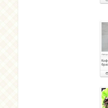
Автор
Коф
браз