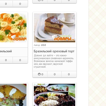
0
0
ddd
Автор:
зильский
Бразильский ореховый торт
Дольче де лайте – это южно-
американская сливочная карамель.
0
0
Возможна замена намазкой тоффи
или, как вариант, вареной
сгущенкой.
0
0
0