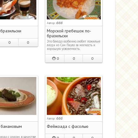
ddd
Автор:
бразильски
Морской гребешок по-
бразильски
Это блюдо особенно любят пожилые
0
0
люди из Сан Пауло за мягкость и
хорошую усвояемость.
0
0
0
ddd
Автор:
 банановым
Фейжоада c фасолью
юдо с соусом, в качестве
0
0
0