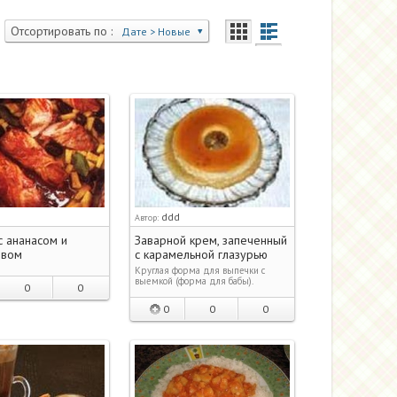
Отсортировать по :
Дате > Новые
ddd
Автор:
с ананасом и
Заварной крем, запеченный
ивом
с карамельной глазурью
Круглая форма для выпечки с
выемкой (форма для бабы).
0
0
0
0
0