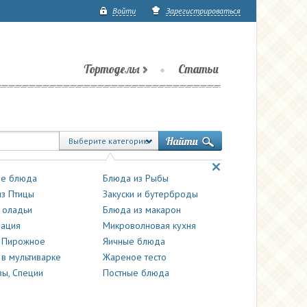
Войти
Зарегистрироваться
Тортоделы
Статьи
Выберите категорию
е блюда
Блюда из Рыбы
з Птицы
Закуски и бутерброды
 оладьи
Блюда из макарон
вация
Микроволновая кухня
и Пирожное
Яичные блюда
 в мультиварке
Жареное тесто
ы, Специи
Постные блюда