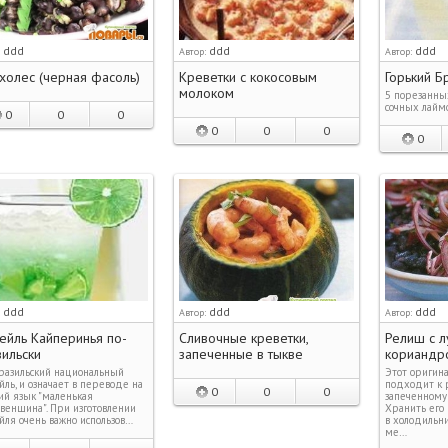
ddd
ddd
ddd
:
Автор:
Автор:
холес (черная фасоль)
Креветки с кокосовым
Горький Б
молоком
5 порезанных
сочных лаймо
0
0
0
0
0
0
0
ddd
ddd
ddd
:
Автор:
Автор:
ейль Кайперинья по-
Сливочные креветки,
Релиш с л
ильски
запеченные в тыкве
кориандр
разильский национальный
Этот оригина
йль, и означает в переводе на
подходит к 
0
0
0
ий язык "маленькая
запеченному 
енщина". При изготовлении
Хранить его
йля очень важно использов…
в холодильн
ме…