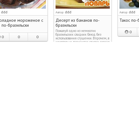
ddd
ddd
ddd
:
Автор:
Автор:
оладное мороженое с
Десерт из бананов по-
Такос по-
 по-бразильски
бразильски
Пожалуй одно из немногих
0
бразильских сладких блюд без
0
0
0
использования сгущенки. Впрочем, в
некоторых вариантах сливки можно
заменить/дополнить сгущенко…
0
0
0
ddd
ddd
ddd
:
Автор:
Автор:
т пампас
Фасоль в горшочке
Рис с оре
0
0
0
0
0
0
0