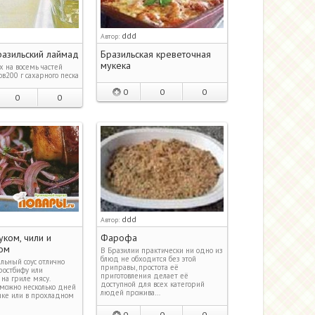
ddd
Автор:
разильский лаймад
Бразильская креветочная
мукека
 на восемь частей
в200 г сахарного песка
0
0
0
0
0
ddd
Автор:
уком, чили и
Фарофа
ом
В Бразилии практически ни одно из
блюд не обходится без этой
льный соус отлично
приправы, простота её
ростбифу или
приготовления делает её
на гриле мясу.
доступной для всех категорий
 можно несколько дней
людей прожива…
ике или в прохладном
0
0
0