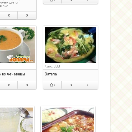
комендуется
й рис.
0
0
ddd
Автор:
 из чечевицы
Ватапа
0
0
0
0
0