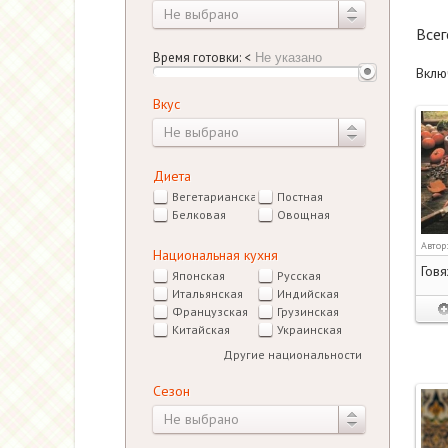
Не выбрано
Все
Время готовки:
<
Вклю
Вкус
Не выбрано
Диета
Вегетарианская
Постная
Белковая
Овощная
Автор
Национальная кухня
Говя
Японская
Русская
Итальянская
Индийская
Французская
Грузинская
Китайская
Украинская
Другие национальности
Сезон
Не выбрано