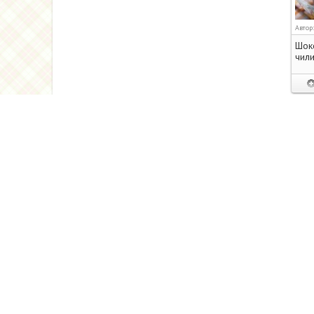
Автор
Шок
чили
Автор
Сала