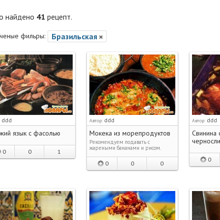
го найдено
41
рецепт.
ченые фильры:
Бразильская
ddd
ddd
ddd
:
Автор:
Автор:
жий язык с фасолью
Мокека из морепродуктов
Свинина 
черносл
Рекомендуем подавать с
жареными бананами и рисом.
0
0
1
0
0
0
0