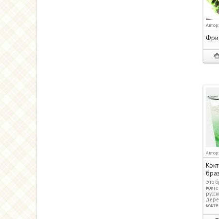
Автор
Фри
Автор
Кокт
браз
Это б
кокте
русск
дерев
кокте