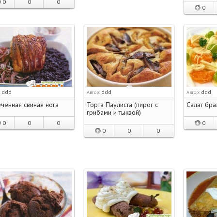
0
0
0
0
ddd
ddd
ddd
:
Автор:
Автор:
ченная свиная нога
Торта Паулиста (пирог с
Салат бра
грибами и тыквой)
0
0
0
0
0
0
0