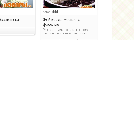
ddd
Автор:
бразильски
Фейжоада мясная с
фасолью
Рекомендуем подавать к столу с
0
0
апельсинами и вареным рисом.
0
0
0
ddd
Автор:
хами кешью
Эмбалайя (рагу)
0
0
0
0
0