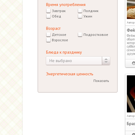
Время употребления
Завтрак
Полдник
Обед
Ужин
Автор
Возраст
Фей
Детское
Подростковое
Фейжо
общен
Взрослое
котор
суббо
семей
Блюда к празднику
друз
Не выбрано
Энергетическая ценность
Показать
Автор
Браз