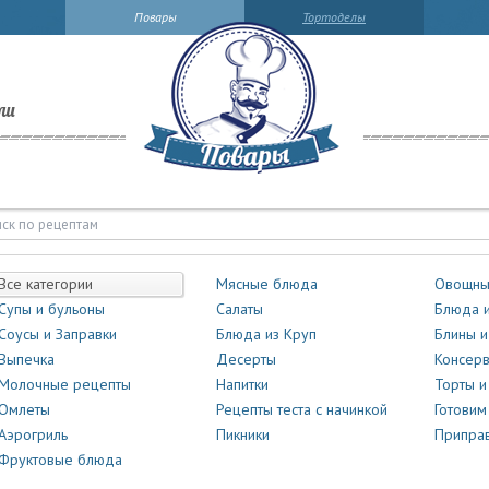
Повары
Тортоделы
ли
Все категории
Мясные блюда
Овощны
Супы и бульоны
Салаты
Блюда и
Соусы и Заправки
Блюда из Круп
Блины и
Выпечка
Десерты
Консер
Молочные рецепты
Напитки
Торты 
Омлеты
Рецепты теста с начинкой
Готовим
Аэрогриль
Пикники
Приправ
Фруктовые блюда