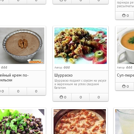
гарнира ре
рассыпчаты
0
ddd
ddd
ddd
:
Автор:
Автор:
ейный крем по-
Шурраско
Суп-пюре
ильски
Шурраско подают с соусом на уксусе
и жаренным на углях сладким
0
бататом.
0
0
0
0
0
0