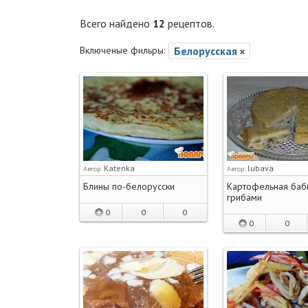
Всего найдено
12
рецептов.
Включеные фильры:
Белорусская
Katenka
lubava
Автор:
Автор:
Блины по-белорусски
Картофельная баб
грибами
0
0
0
0
0