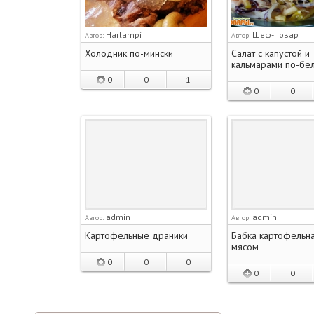
Harlampi
Шеф-повар
Автор:
Автор:
Холодник по-мински
Салат с капустой и
кальмарами по-бе
0
0
1
0
0
admin
admin
Автор:
Автор:
Картофельные драники
Бабка картофельна
мясом
0
0
0
0
0