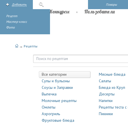
Добавить
Поиск
Повары
Рецепты
Конкурсы
Пользователи
Рецепт
Мастер-класс
Фото
→
Рецепты
Рецепты | Повары.ру
Все категории
Мясные блюда
Супы и бульоны
Салаты
Соусы и Заправки
Блюда из Круп
Выпечка
Десерты
Молочные рецепты
Напитки
Омлеты
Рецепты теста с
Аэрогриль
Пикники
Фруктовые блюда