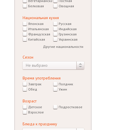
Вегетарианская
Постная
Белковая
Овощная
Национальная кухня
Японская
Русская
Итальянская
Индийская
Французская
Грузинская
Китайская
Украинская
Другие национальности
Сезон
Не выбрано
Время употребления
Завтрак
Полдник
Обед
Ужин
Возраст
Детское
Подростковое
Взрослое
Блюда к празднику