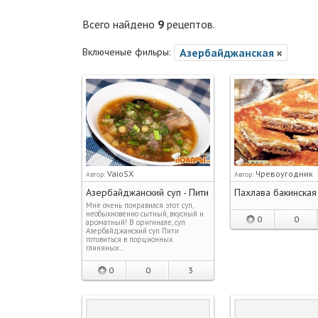
Всего найдено
9
рецептов.
Включеные фильры:
Азербайджанская
VaioSX
Чревоугодник
Автор:
Автор:
Азербайджанский суп - Пити
Пахлава бакинская
Мне очень понравился этот суп,
необыкновенно сытный, вкусный и
0
0
ароматный! В оригинале, суп
Азербайджанский суп Пити
готовиться в порционных
глиняных…
0
0
3