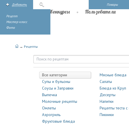
Добавить
Поиск
Повары
Рецепты
Конкурсы
Пользователи
Рецепт
Мастер-класс
Фото
→
Рецепты
Рецепты | Повары.ру
Все категории
Мясные блюда
Супы и бульоны
Салаты
Соусы и Заправки
Блюда из Круп
Выпечка
Десерты
Молочные рецепты
Напитки
Омлеты
Рецепты теста с
Аэрогриль
Пикники
Фруктовые блюда