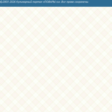
©2003-2026 Кулинарный портал «ПОВАРЫ.ru». Все права сохранены.