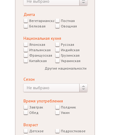
Не выбрано
Диета
Вегетарианская
Постная
Белковая
Овощная
Национальная кухня
Японская
Русская
Итальянская
Индийская
Французская
Грузинская
Китайская
Украинская
Другие национальности
Сезон
Не выбрано
Время употребления
Завтрак
Полдник
Обед
Ужин
Возраст
Детское
Подростковое