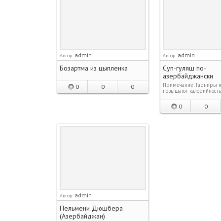
admin
admin
Автор:
Автор:
Бозартма из цыпленка
Суп-гуляш по-
азербайджански
Примечание: Гарниры и
0
0
0
повышают калорийность 
0
0
admin
Автор:
Пельмени Дюшбера
(Азербайджан)