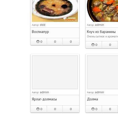
ddd
admin
Автор:
Автор:
Воспнапур
Кчуч из баранины
Очень сытное и ароматн
0
0
0
0
0
admin
admin
Автор:
Автор:
Ярлаг-долмасы
Долма
0
0
0
0
0