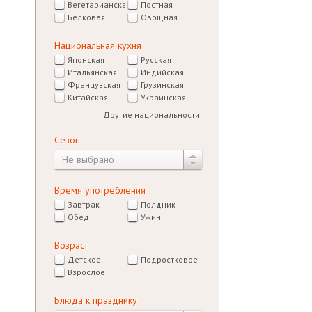
Вегетарианская
Постная
Белковая
Овощная
Национальная кухня
Японская
Русская
Итальянская
Индийская
Французская
Грузинская
Китайская
Украинская
Другие национальности
Сезон
Не выбрано
Время употребления
Завтрак
Полдник
Обед
Ужин
Возраст
Детское
Подростковое
Взрослое
Блюда к празднику