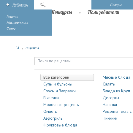
Добавить
Поиск
Повары
Рецепты
Конкурсы
Пользователи
Рецепт
Мастер-класс
Фото
→
Рецепты
Рецепты | Повары.ру
Все категории
Мясные блюда
Супы и бульоны
Салаты
Соусы и Заправки
Блюда из Круп
Выпечка
Десерты
Молочные рецепты
Напитки
Омлеты
Рецепты теста с
Аэрогриль
Пикники
Фруктовые блюда