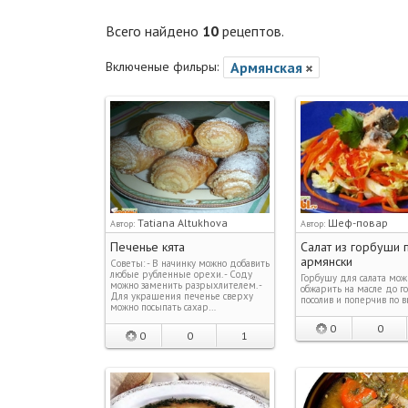
Всего найдено
10
рецептов.
Включеные фильры:
Армянская
Tatiana Altukhova
Шеф-повар
Автор:
Автор:
Печенье кята
Салат из горбуши 
армянски
Советы: - В начинку можно добавить
любые рубленные орехи. - Соду
Горбушу для салата мож
можно заменить разрыхлителем. -
обжарить на масле до го
Для украшения печенье сверху
посолив и поперчив по вк
можно посыпать сахар…
0
0
0
0
1