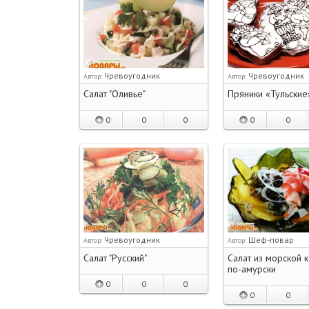
Чревоугодник
Чревоугодник
Автор:
Автор:
Салат "Оливье"
Пряники «Тульские
0
0
0
0
0
Чревоугодник
Шеф-повар
Автор:
Автор:
Салат "Русский"
Салат из морской 
по-амурски
0
0
0
0
0