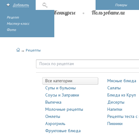
Добавить
Поиск
Повары
Рецепты
Конкурсы
Пользователи
Рецепт
Мастер-класс
Фото
→
Рецепты
Рецепты | Повары.ру
Все категории
Мясные блюда
Супы и бульоны
Салаты
Соусы и Заправки
Блюда из Круп
Выпечка
Десерты
Молочные рецепты
Напитки
Омлеты
Рецепты теста с
Аэрогриль
Пикники
Фруктовые блюда