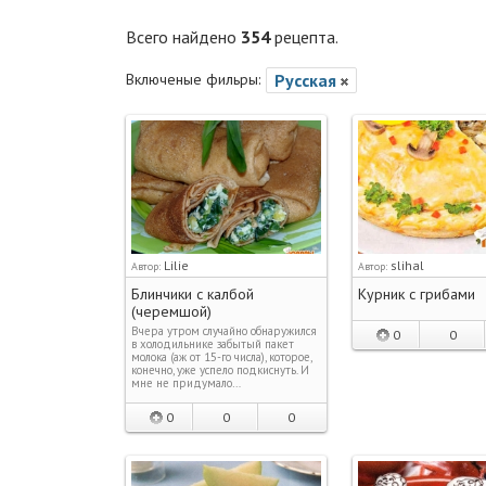
Всего найдено
354
рецепта.
Включеные фильры:
Русская
Lilie
slihal
Автор:
Автор:
Блинчики с калбой
Курник с грибами
(черемшой)
Вчера утром случайно обнаружился
0
0
в холодильнике забытый пакет
молока (аж от 15-го числа), которое,
конечно, уже успело подкиснуть. И
мне не придумало…
0
0
0