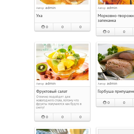
admin
admin
Автор:
Автор:
Уха
Морковно-творожн
запеканка
0
0
0
0
0
admin
admin
Автор:
Автор:
Фруктовый салат
Горбуша припущен
Отлично подойдет для
новогоднего стола, потому что
0
0
фрукты получаются как будто в
снегу!
0
0
0