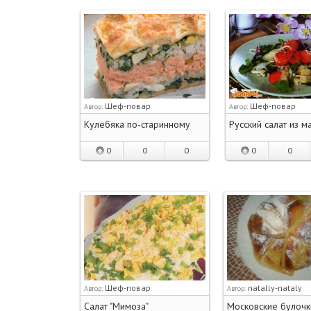
Шеф-повар
Шеф-повар
Автор:
Автор:
Кулебяка по-старинному
Русский салат из м
0
0
0
0
0
Шеф-повар
natally-nataly
Автор:
Автор:
Салат "Мимоза"
Московские булочк