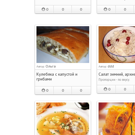
0
0
0
0
0
Ольга
ddd
Автор:
Автор:
Кулебяка с капустой и
Салат зимний, архи
грибами
Пропорции - по вкусу.
0
0
0
0
0