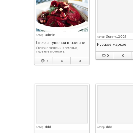
admin
Автор:
Sunny12005
Автор:
Свекла, тушёная в сметане
Русское жаркое
Свекла с овощами и зеленью,
тушеные в сметане.
0
0
0
0
0
ddd
ddd
Автор:
Автор: