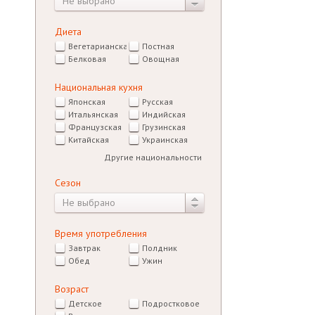
Не выбрано
Диета
Вегетарианская
Постная
Белковая
Овощная
Национальная кухня
Японская
Русская
Итальянская
Индийская
Французская
Грузинская
Китайская
Украинская
Другие национальности
Сезон
Не выбрано
Время употребления
Завтрак
Полдник
Обед
Ужин
Возраст
Детское
Подростковое