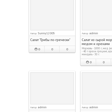
Sunny12005
admin
Автор:
Автор:
Салат "Грибы по-гречески"
Салат из сырой мор
медом и орехами
Морковь - 1000 г, мед (и
0
0
0
- 40 г орехи грецкие, ар
миндаль - 30 г.
0
0
admin
admin
Автор:
Автор: