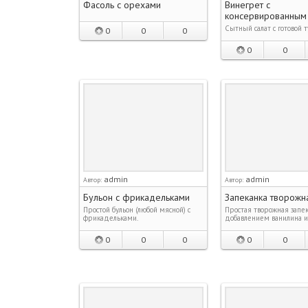
Фасоль с орехами
Винегрет с
консервированным
Сытный салат с готовой 
0
0
0
0
0
admin
admin
Автор:
Автор:
Бульон с фрикадельками
Запеканка творожн
Простой бульон (любой мясной) с
Простая творожная запек
фрикадельками.
добавлением ванилина и
0
0
0
0
0