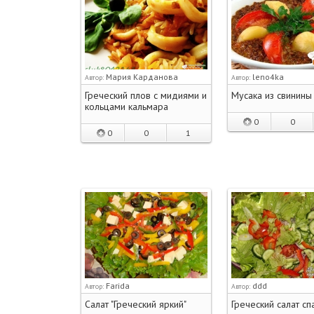
Мария Карданова
leno4ka
Автор:
Автор:
Греческий плов с мидиями и
Мусака из свинины
кольцами кальмара
0
0
0
0
1
Farida
ddd
Автор:
Автор:
Салат "Греческий яркий"
Греческий салат с