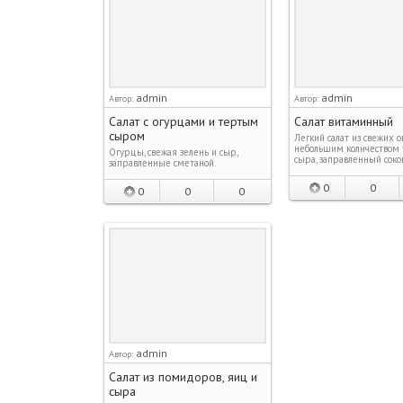
admin
admin
Автор:
Автор:
Салат с огурцами и тертым
Салат витаминный
сыром
Легкий салат из свежих 
небольшим количеством 
Огурцы, свежая зелень и сыр,
сыра, заправленный соко
заправленные сметаной.
0
0
0
0
0
admin
Автор:
Салат из помидоров, яиц и
сыра