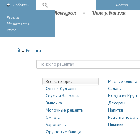
Добавить
Поиск
Повары
Рецепты
Конкурсы
Пользователи
Рецепт
Мастер-класс
Фото
→
Рецепты
Рецепты | Повары.ру
Все категории
Мясные блюда
Супы и бульоны
Салаты
Соусы и Заправки
Блюда из Круп
Выпечка
Десерты
Молочные рецепты
Напитки
Омлеты
Рецепты теста с
Аэрогриль
Пикники
Фруктовые блюда