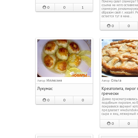
Почему салат спамера? 
ссылка на него оставлен
0
0
1
спамером, рекламирую
образом свой г..носайт. 
остается тут в нака…
0
0
Иллюзия
Ольга
Автор:
Автор:
Лукумас
Креатопита, пирог 
гречески
Давно присматривалась
0
0
0
подобным пирогам, но б
понравился вариант ко
предлагает ww.dunduk-cu
сыра и яиц, нежирный 
0
0