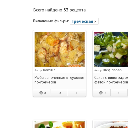
Всего найдено
33
рецепта.
Включеные фильры:
Греческая
Kamilla
Шеф-повар
Автор:
Автор:
Рыба запечённая в духовке
Салат с виноградо
по-гречески
фетой по-гречески
0
0
1
0
0