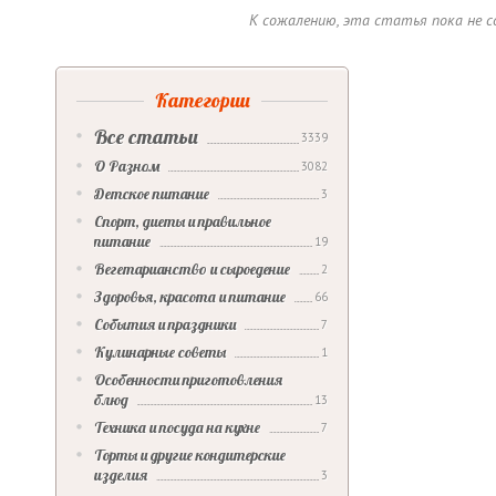
К сожалению, эта статья пока не 
Категории
Все статьи
3339
О Разном
3082
Детское питание
3
Спорт, диеты и правильное
питание
19
Вегетарианство и сыроедение
2
Здоровья, красота и питание
66
События и праздники
7
Кулинарные советы
1
Особенности приготовления
блюд
13
Техника и посуда на кухне
7
Торты и другие кондитерские
изделия
3