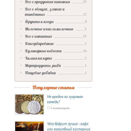
Все о продуктах питания
25
Все о овощах, злаках и
тыквенных
22
Фрукты и ягоды
9
Молочные и кисломолочные
5
Все о напитках
33
Консервирование
2
Кулинарные новости
36
Химия на кухне
2
Морепродукты, рыба
1
Пищевые добавки
1
Популярные статьи
Не вредна ли гуаровая
камедь?
0 комментариев
Что бодрит лучше - кофе
или волшебный кустарник