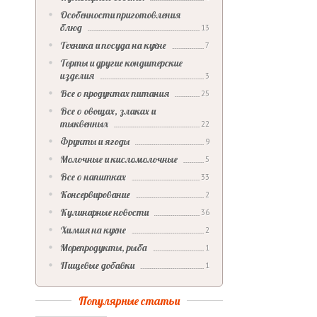
Особенности приготовления
блюд
13
Техника и посуда на кухне
7
Торты и другие кондитерские
изделия
3
Все о продуктах питания
25
Все о овощах, злаках и
тыквенных
22
Фрукты и ягоды
9
Молочные и кисломолочные
5
Все о напитках
33
Консервирование
2
Кулинарные новости
36
Химия на кухне
2
Морепродукты, рыба
1
Пищевые добавки
1
Популярные статьи