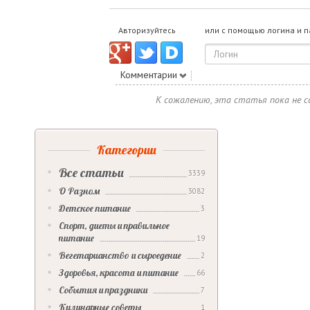
Авторизуйтесь
или с помощью логина и 
Комментарии
К сожалению, эта статья пока не 
Категории
Все статьи
3339
О Разном
3082
Детское питание
3
Спорт, диеты и правильное
питание
19
Вегетарианство и сыроедение
2
Здоровья, красота и питание
66
События и праздники
7
Кулинарные советы
1