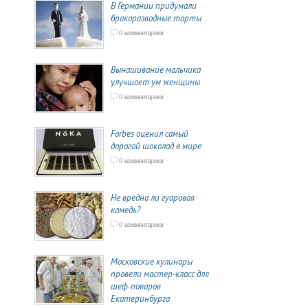
В Германии придумали
бракоразводные торты
0 комментариев
Вынашивание мальчика
улучшает ум женщины
0 комментариев
Forbes оценил самый
дорогой шоколад в мире
0 комментариев
Не вредна ли гуаровая
камедь?
0 комментариев
Московские кулинары
провели мастер-класс для
шеф-поваров
Екатеринбурга