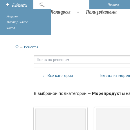
Добавить
Поиск
Повары
Рецепты
Конкурсы
Пользователи
Рецепт
Мастер-класс
Фото
→
Рецепты
Рецепты — Блюда из Рыбы — 
← Все категории
Блюда из мореп
В выбраной подкатегории —
Морепродукты
н