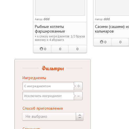
ddd
ddd
Автор:
Автор:
Рыбные котлеты
Сасими (сашими) из
фаршированные
кальмаров
+ к списку ингредиентов: 1/2 бруска
конняку и 4 абураагэ.
0
0
0
0
0
Фильтры
Ингредиенты
Способ приготовления
Не выбрано
Сложность