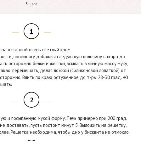
3 шага
1
ара в пышный очень светлый крем.
тности, понемногу добавляя следующую половину сахара до
шать осторожно белки и желтки, всыпать в яичную массу муку,
акао, перемешать, делая ложкой (силиконовой лопаткой) от
осторожно. Влить по краю остуженное до т-ры 28-30 град. 40
ешать.
2
ную и посыпанную мукой форму. Печь примерно при 200 град.
не доставать, пусть постоит минут 5. Выложить на решетку,
более. Решетка необходима, чтобы дно у бисквита не отмокло.