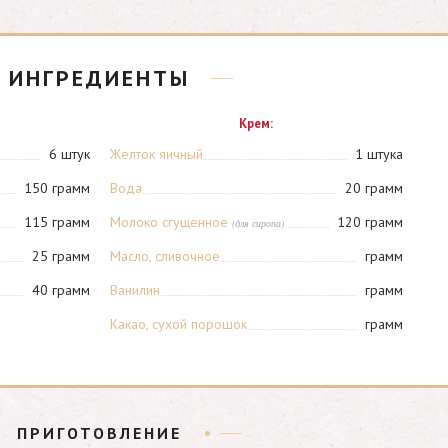
ИНГРЕДИЕНТЫ
Крем:
6 штук
Желток яичный
1 штука
150 грамм
Вода
20 грамм
115 грамм
Молоко сгущенное
120 грамм
(для сиропа)
25 грамм
Масло, сливочное
грамм
40 грамм
Ванилин
грамм
Какао, сухой порошок
грамм
ПРИГОТОВЛЕНИЕ