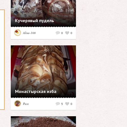
Кучерявый пудель
Alisa-108
0
0
Монастырская изба
Pass
5
0