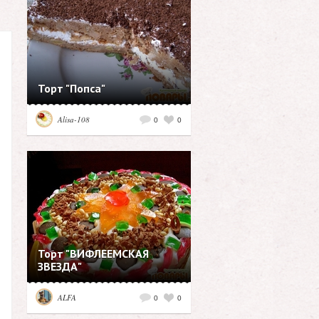
Торт "Попса"
Alisa-108
0
0
Торт "ВИФЛЕЕМСКАЯ
ЗВЕЗДА"
ALFA
0
0