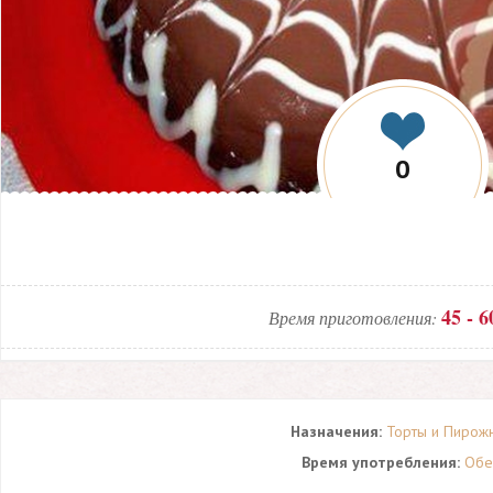
0
45 - 6
Время приготовления:
Назначения:
Торты и Пирож
Время употребления:
Об