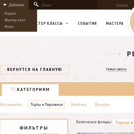
Добавить
Поиск
Повары
Рецепт
Мастер класс
РЕЦЕПТЫ
МАСТЕР КЛАСCЫ
СОБЫТИЯ
МАСТЕРА
Фото
Р
ВЕРНУТСЯ НА ГЛАВНУЮ
Новые сверху
По
КАТЕГОРИЯМ
Все рецепты
Торты и Пирожное
Выпечка
Десерты
Торты и
Включеные фильры:
ФИЛЬТРЫ