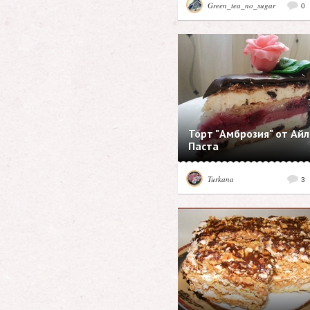
Green_tea_no_sugar
0
Торт "Амброзия" от Ай
Паста
Turkana
3