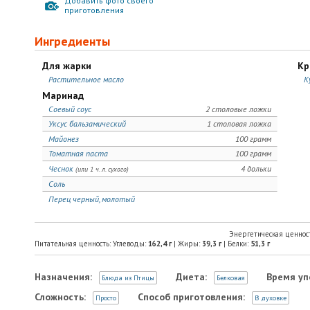
Добавить фото своего
приготовления
Ингредиенты
Для жарки
Кр
Растительное масло
К
Маринад
Соевый соус
2 столовые ложки
Уксус бальзамический
1 столовая ложка
Майонез
100 грамм
Томатная паста
100 грамм
Чеснок
4 дольки
(или 1 ч. л. сухого)
Соль
Перец черный, молотый
Энергетическая ценнос
Питательная ценность: Углеводы:
162,4
г
| Жиры:
39,3
г
| Белки:
51,3
г
Назначения:
Диета:
Время уп
Блюда из Птицы
Белковая
Сложность:
Способ приготовления:
Просто
В духовке