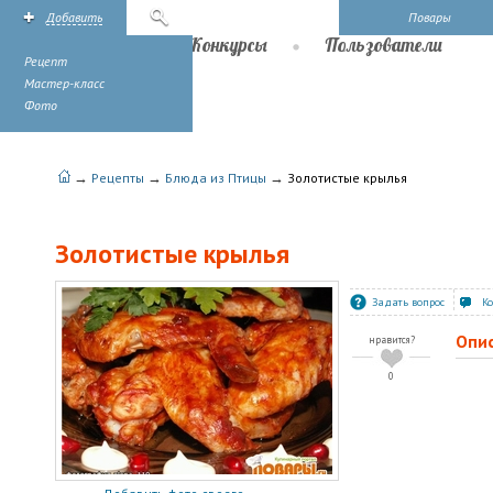
Добавить
Поиск
Повары
Рецепты
Конкурсы
Пользователи
Рецепт
Мастер-класс
Фото
→
→
→
Рецепты
Блюда из Птицы
Золотистые крылья
Золотистые крылья
Задать вопрос
К
Опи
нравится?
0