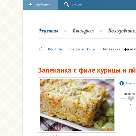
Добавить
Поиск
Рецепты
Конкурсы
Пользовате
→
→
→
Рецепты
Блюда из Птицы
Запеканка с филе 
Запеканка с филе курицы и я
Задать
нравится
0