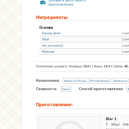
Добавить фото своего
приготовления
Ингредиенты
Основа
Курица, филе
2 шт
Яйцо
2 шт
Лук репчатый
2 шт
Морковь
1 шт
Питательная ценность: Углеводы:
19,6
г
| Жиры:
13,3
г
| Белки:
45,
Назначения:
Блюда из Птицы
Яичные блюда
Запеканка
Сложность:
Способ приготовления:
Просто
В
Приготовление:
Шаг 1:
3 яйца отва