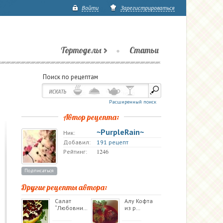
Войти
Зарегистрироваться
Тортоделы
Статьи
Поиск по рецептам
Расширенный поиск
Автор рецепта:
~PurpleRain~
Ник:
Добавил:
191 рецепт
1246
Рейтинг:
Подписаться
Другие рецепты автора:
Салат
Алу Кофта
“Любовни…
из р…