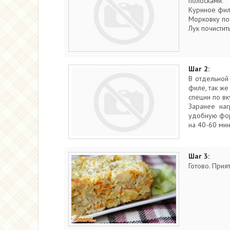
полосками.
Куриное фил
Морковку поч
Лук почистит
Шаг 2:
В отдельной
филе, так же
специи по вк
Заранее наг
удобную фор
на 40-60 мин
Шаг 3:
Готово. Прия