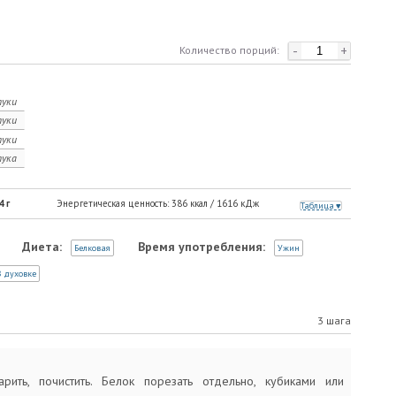
-
+
Количество порций:
уки
уки
уки
ука
4
г
Энергетическая ценность:
386
ккал /
1616
кДж
Таблица
Диета:
Время употребления:
Белковая
Ужин
 духовке
3 шага
рить, почистить. Белок порезать отдельно, кубиками или