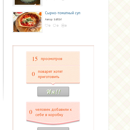
Сырно-томатный суп
sator
Автор:
0
0
0
15
просмотров
поварят хотят
0
приготовить
И я ! !
человек добавили к
0
себе в коробку