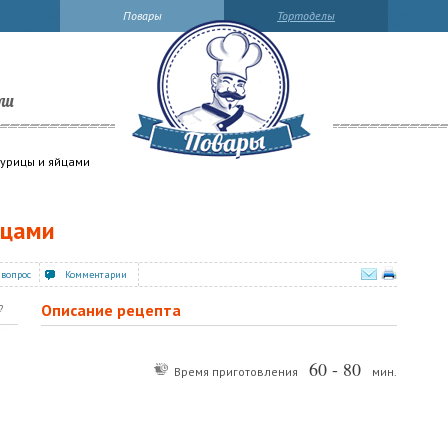
Повары
Тортоделы
ли
курицы и яйцами
йцами
 вопрос
Комментарии
Описание рецепта
?
60 - 80
Время приготовления
мин.