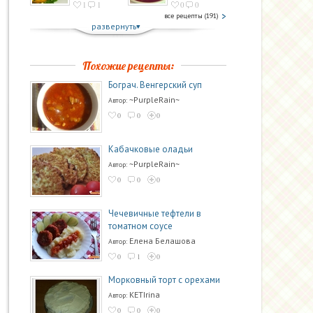
1
1
0
0
все рецепты (191)
развернуть
Похожие рецепты:
Бограч. Венгерский суп
~PurpleRain~
Автор:
0
0
0
Кабачковые оладьи
~PurpleRain~
Автор:
0
0
0
Чечевичные тефтели в
томатном соусе
Елена Белашова
Автор:
0
1
0
Морковный торт с орехами
KETIrina
Автор:
0
0
0