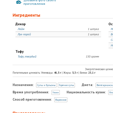
Добавить фото своего
приготовления
Ингредиенты
Декор
Ос
Лайм
1 штука
М
Лук-порей
1 штука
В
С
Н
Тофу
Тофу, твердый
150 грамм
Энергетическая ценно
Питательная ценность: Углеводы:
46,5
г
| Жиры:
5,3
г
| Белки:
23,1
г
Назначения:
Диета:
Супы и бульоны
Горячие супы
Вегетарианск
Время употребления:
Национальность кухни:
Ужин
Яп
Способ приготовления:
Варенное