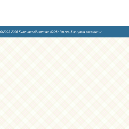
©2003-2026 Кулинарный портал «ПОВАРЫ.ru». Все права сохранены.