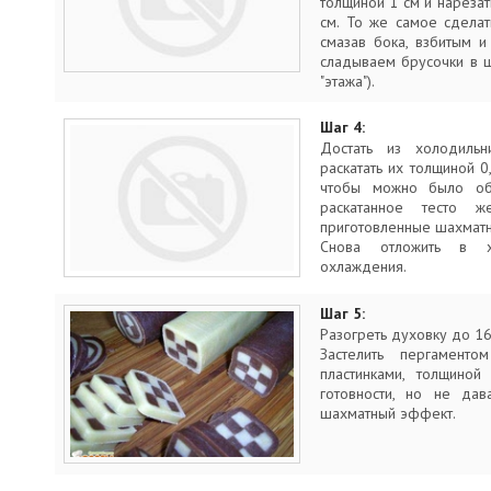
толщиной 1 см и нарезат
см. То же самое сделат
смазав бока, взбитым 
сладываем брусочки в 
"этажа").
Шаг 4:
Достать из холодильн
раскатать их толщиной 0
чтобы можно было обе
раскатанное тесто ж
приготовленные шахматн
Снова отложить в х
охлаждения.
Шаг 5:
Разогреть духовку до 16
Застелить пергаменто
пластинками, толщино
готовности, но не дав
шахматный эффект.