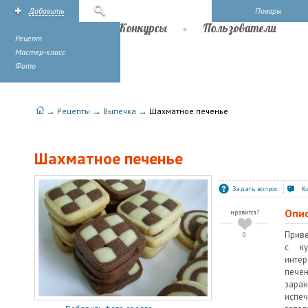
Добавить
Поиск
Повары
Рецепты
Конкурсы
Пользователи
Рецепт
Мастер-класс
Фото
→
→
→
Рецепты
Выпечка
Шахматное печенье
Шахматное печенье
Задать вопрос
К
Опи
нравится?
Приве
0
с ку
интер
печен
заран
испеч