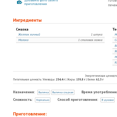
Добавить фото своего
готов
приготовления
печен
Ингредиенты
Смазка
Те
Желток яичный
1 штука
М
Молоко
1 столовая ложка
С
В
Я
М
К
Энергетическая ценност
Питательная ценность: Углеводы:
254,4
г
| Жиры:
139,8
г
| Белки:
62,3
г
Назначения:
Время употреблени
Выпечка
Выпечка сладкая
Сложность:
Способ приготовления:
Нормально
В духовке
Приготовление: