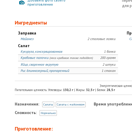
Добавить фото своего
переч
приготовления
для р
Ингредиенты
Заправка
Пр
Майонез
2 столовые ложки
С
Салат
Кукуруза, консервированная
1 банка
Крабовые палочки
200 грамм
(мясо крабовое также подойдет)
Яйцо, сваренное вкрутую
2 штуки
Рис длиннозерный, пропаренный
1 стакан
Энергетическая ценно
Питательная ценность: Углеводы:
130,2
г
| Жиры:
32,5
г
| Белки:
28,5
г
Назначения:
Время употреблени
Салаты
Салаты с майонезом
Сложность:
Нормально
Приготовление: