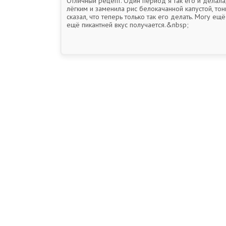
Отличный рецепт. Один период я так его и делала
лёгким и заменила рис белокачанной капустой, тон
сказал, что теперь только так его делать. Могу ещ
ещё пикантней вкус получается.&nbsp;