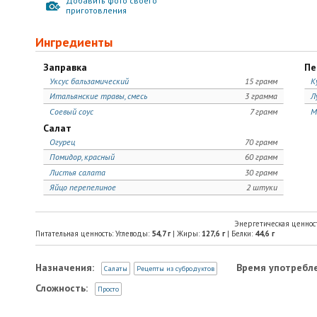
Добавить фото своего
приготовления
Ингредиенты
Заправка
Пе
Уксус бальзамический
15 грамм
К
Итальянские травы, смесь
3 грамма
Л
Соевый соус
7 грамм
М
Салат
Огурец
70 грамм
Помидор, красный
60 грамм
Листья салата
30 грамм
Яйцо перепелиное
2 штуки
Энергетическая ценнос
Питательная ценность: Углеводы:
54,7
г
| Жиры:
127,6
г
| Белки:
44,6
г
Назначения:
Время употребле
Салаты
Рецепты из субродуктов
Сложность:
Просто