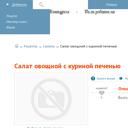
Добавить
Поиск
Повары
Рецепты
Конкурсы
Пользователи
Рецепт
Мастер-класс
Фото
→
→
→
Рецепты
Салаты
Салат овощной с куриной печенью
Салат овощной с куриной печенью
Задать вопрос
К
Опи
нравится?
Выход
0