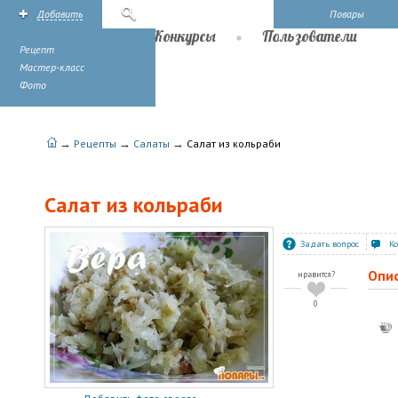
Добавить
Поиск
Повары
Рецепты
Конкурсы
Пользователи
Рецепт
Мастер-класс
Фото
→
→
→
Рецепты
Салаты
Салат из кольраби
Салат из кольраби
Задать вопрос
К
Опи
нравится?
0