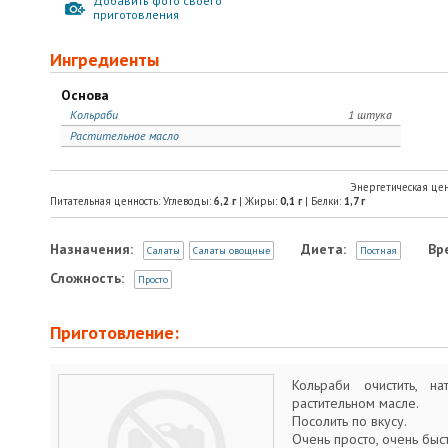
Добавить фото своего
приготовления
Ингредиенты
Основа
Кольраби
1 штука
Растительное масло
Энергетическая цен
Питательная ценность: Углеводы:
6,2
г
| Жиры:
0,1
г
| Белки:
1,7
г
Назначения:
Диета:
Вр
Салаты
Салаты овощные
Постная
Сложность:
Просто
Приготовление:
Кольраби очистить, н
растительном масле.
Посолить по вкусу.
Очень просто, очень быс