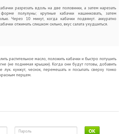
абачки разрезать вдоль на две половинки, а затем нарезать
форме полулуны; крупные кабачки нашинковать, затем
олью. Через 10 минут, когда кабачки подвянут. аккуратно
 кабачки отжимать слишком сильно, вкус салата ухудшиться.
лить растительное масло, положить кабачки и быстро потушить
гне (не поднимая крышки). Когда они будут готовы, добавить
е лук. кунжут, чеснок, перемешать и посыпать сверху тонко
красным перцем.
OK