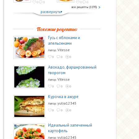
0
0
0
0
все рецепты (1195)
развернуть
Похожие рецепты:
Гусь с яблоками и
апельсинами
Vitesse
Автор:
0
0
0
Авокадо, фаршированный
творогом
Vitesse
Автор:
0
0
0
Курочка в ажуре
yulia12345
Автор:
0
0
0
Идеальный запеченный
картофель
yulia12345
Автор: