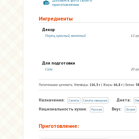
Добавить фото своего
приготовления
Ингредиенты
Декор
Перец, красный, молотый
12 г
Для подготовки
Соль
20 г
Питательная ценность: Углеводы:
116,5
г
| Жиры:
66,8
г
| Белки:
38
Назначения:
Диета:
Салаты
Салаты овощные
Ов
Национальность кухни:
Вкус:
Русская
Острое
Приготовление: