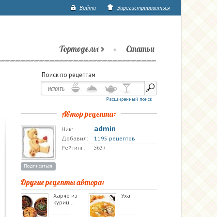
Войти
Зарегистрироваться
Тортоделы
Статьи
Поиск по рецептам
Расширенный поиск
Автор рецепта:
admin
Ник:
Добавил:
1195 рецептов
5637
Рейтинг:
Подписаться
Другие рецепты автора:
Харчо из
Уха
куриц…