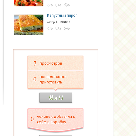
0
0
0
Капустный пирог
Dudar87
Автор:
0
3
0
7
просмотров
поварят хотят
0
приготовить
И я ! !
человек добавили к
0
себе в коробку