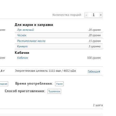
-
+
Количество порций:
Для жарки и заправки
рамм
Лук зеленый
20 грамм
Чеснок
20 грамм
Растительное масло
15 грамм
Кунжут
3 грамма
Кабачки
рамм
Кабачок
500 грамм
,6
г
Энергетическая ценность:
1111
ккал /
4652
кДж
Таблица
Время употребления:
ощная
Ужин
Способ приготовления:
Тушенное
2 шага