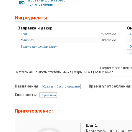
Добавить фото своего
приготовления
Ингредиенты
Заправка и декор
Сл
Сыр
150 грамм
К
Майонез
200 грамм
Ш
Зелень, петрушка, укроп
О
Я
Энергетическая ценно
Питательная ценность: Углеводы:
47,3
г
| Жиры:
36,6
г
| Белки:
45,2
г
Назначения:
Время употребления:
Салаты
Салаты овощные
Сложность:
Нормально
Приготовление:
Шаг 1:
Картофель и яйца от