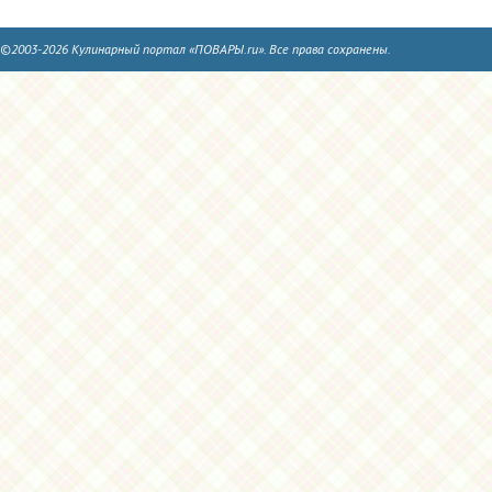
©2003-2026 Кулинарный портал «ПОВАРЫ.ru». Все права сохранены.