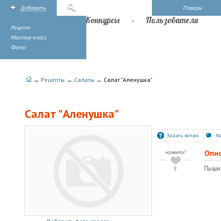
Добавить
Поиск
Повары
Рецепты
Конкурсы
Пользователи
Рецепт
Мастер-класс
Фото
→
→
→
Рецепты
Салаты
Салат "Аленушка"
Салат "Аленушка"
Задать вопрос
К
Опи
нравится?
Пышно
0