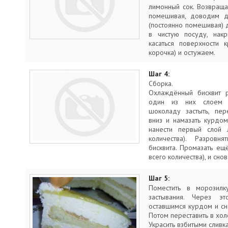
лимонный сок. Возвраща
помешивая, доводим д
(постоянно помешивая) 
в чистую посуду, нак
касаться поверхности 
корочка) и остужаем.
Шаг 4:
Сборка.
Охлаждённый бисквит р
один из них слоем р
шоколаду застыть, пер
вниз и намазать курдом 
нанести первый слой 
количества). Разровн
бисквита. Промазать ещ
всего количества), и сно
Шаг 5:
Поместить в морозил
застывания. Через э
оставшимся курдом и сн
Потом переставить в хол
Украсить взбитыми сливк