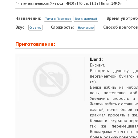
Питательная ценность: Углеводы:
497,0
г
| Жиры:
88,5
г
| Белки:
149,5
г
Назначения:
Время употреб
Торты и Пирожное
Торт с выпечкой
Вкус:
Сложность:
Способ приготов
Сладкое
Нормально
Приготовление:
Шаг 1:
Бисквит.
Разогреть духовку д
пергаментной бумагой
см).
Белки взбить на небо
пены, постепенно доб
Увеличить скорость, и
Желтки взбить с оставши
жёлтой, почти белой м
крахмал просеять в жел
белков и аккуратно пере
так же перемешивая
Выкладываем тесто в фо
более ровную поверхнос