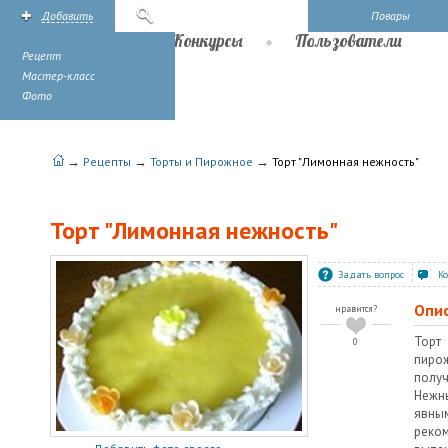
Добавить
Поиск
Повары
Рецепты
Конкурсы
Пользователи
Рецепт
Мастер-класс
Фото
→
→
→
Рецепты
Торты и Пирожное
Торт "Лимонная нежность"
Торт "Лимонная нежность"
Задать вопрос
К
Опи
нравится?
Торт
0
пиро
полу
Нежн
явн
рек