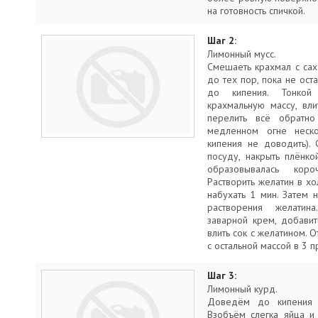
на готовность спичкой.
Шаг 2:
Лимонный мусс.
Смешаеть крахмал с саха
до тех пор, пока не ос
до кипения. Тонкой
крахмальную массу, вл
перелить всё обратно
медленном огне неско
кипения не доводить). 
посуду, накрыть плёнко
образовывалась кор
Растворить желатин в х
набухать 1 мин. Затем 
растворения желатин
заварной крем, добавит
влить сок с желатином. О
с остальной массой в 3 п
Шаг 3:
Лимонный курд.
Доведём до кипения 
Взобъём слегка яйца и