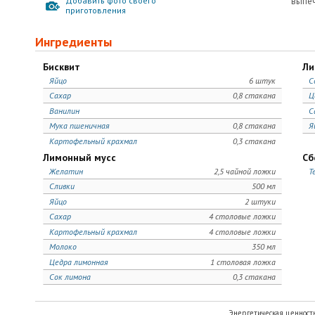
Добавить фото своего
выпеч
приготовления
Ингредиенты
Бисквит
Ли
Яйцо
6 штук
С
Сахар
0,8 стакана
Ц
Ванилин
С
Мука пшеничная
0,8 стакана
Я
Картофельный крахмал
0,3 стакана
Лимонный мусс
Сб
Желатин
2,5 чайной ложки
Т
Сливки
500 мл
Яйцо
2 штуки
Сахар
4 столовые ложки
Картофельный крахмал
4 столовые ложки
Молоко
350 мл
Цедра лимонная
1 столовая ложка
Сок лимона
0,3 стакана
Энергетическая ценност