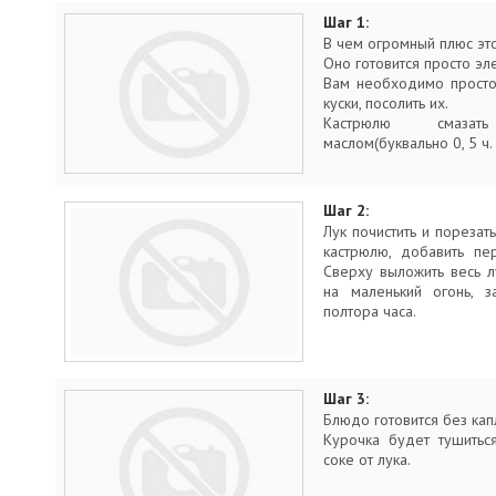
Шаг 1:
В чeм огромный плюс это
Оно готовится просто эл
Вам необходимо просто
куски, посолить их.
Кастрюлю смазат
маслом(буквально 0, 5 ч. л
Шаг 2:
Лук почистить и порезат
кастрюлю, добавить пе
Сверху выложить весь лу
на маленький огонь, з
полтора часа.
Шаг 3:
Блюдо готовится без кап
Курочка будет тушитьс
соке от лука.