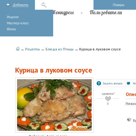
Добавить
Поиск
Повары
Рецепты
Конкурсы
Пользователи
Рецепт
Мастер-класс
Фото
→
→
→
Рецепты
Блюда из Птицы
Курица в луковом соусе
Курица в луковом соусе
Задать вопрос
К
Опи
нравится?
Нежно
0
В