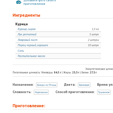
Добавить фото своего
приготовления
Ингредиенты
Курица
Курица, сырая
1,5 кг
Лук репчатый
5 штук
Лавровый лист
2 штуки
Перец черный, горошек
10 штук
Соль
Растительное масло
Энергетическая ценно
Питательная ценность: Углеводы:
84,3
г
| Жиры:
25,5
г
| Белки:
27,5
г
Назначения:
Диета:
Время уп
Блюда из Птицы
Белковая
Сложность:
Способ приготовления:
Нормально
Тушенное
Приготовление: