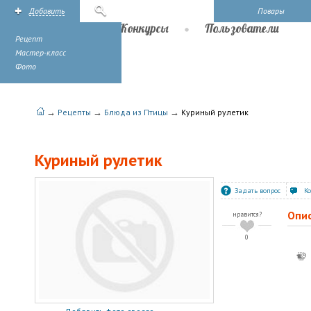
Добавить
Поиск
Повары
Рецепты
Конкурсы
Пользователи
Рецепт
Мастер-класс
Фото
→
→
→
Рецепты
Блюда из Птицы
Куриный рулетик
Куриный рулетик
Задать вопрос
К
Опи
нравится?
0