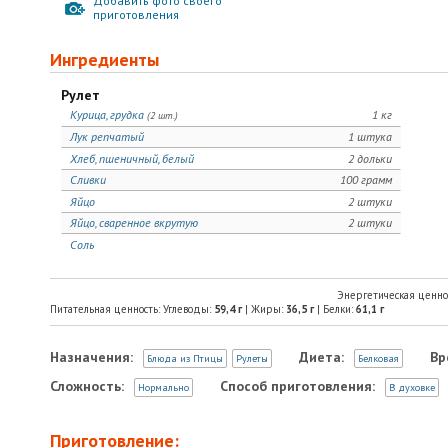
Добавить фото своего
приготовления
Ингредиенты
Рулет
Курица, грудка
1 кг
(2 шт.)
Лук репчатый
1 штука
Хлеб, пшеничный, белый
2 дольки
Сливки
100 грамм
Яйцо
2 штуки
Яйцо, сваренное вкрутую
2 штуки
Соль
Энергетическая ценно
Питательная ценность: Углеводы:
59,4
г
| Жиры:
36,5
г
| Белки:
61,1
г
Назначения:
Диета:
Вр
Блюда из Птицы
Рулеты
Белковая
Сложность:
Способ приготовления:
Нормально
В духовке
Приготовление: