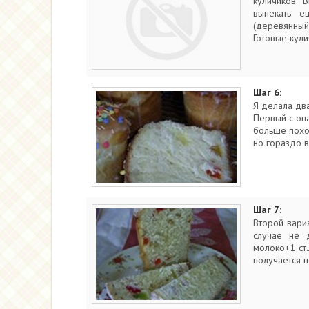
куличиков. 
выпекать е
(деревянный
Готовые кули
Шаг 6:
Я делала два
Первый с опа
больше похо
но гораздо в
Шаг 7:
Второй вари
случае не д
молоко+1 ст.
получается н