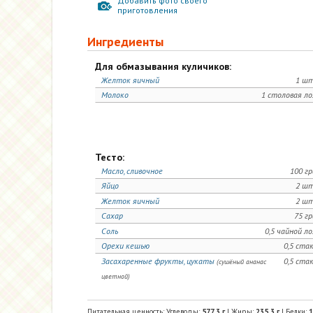
Добавить фото своего
приготовления
Ингредиенты
Для обмазывания куличиков:
Желток яичный
1 шт
Молоко
1 столовая л
Тесто:
Масло, сливочное
100 г
Яйцо
2 шт
Желток яичный
2 шт
Сахар
75 г
Соль
0,5 чайной л
Орехи кешью
0,5 ста
Засахаренные фрукты, цукаты
0,5 ста
(сушёный ананас
цветной)
Питательная ценность: Углеводы:
577,3
г
| Жиры:
235,3
г
| Белки:
1