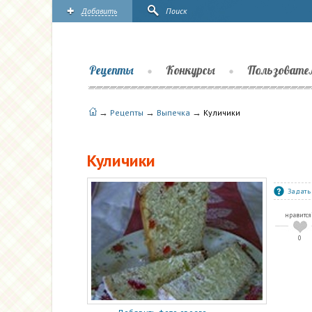
Добавить
Поиск
Рецепты
Конкурсы
Пользовате
→
→
→
Рецепты
Выпечка
Куличики
Куличики
Задать
нравится
0