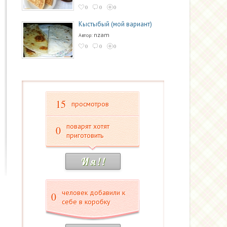
0
0
0
Кыстыбый (мой вариант)
nzam
Автор:
0
0
0
15
просмотров
поварят хотят
0
приготовить
И я ! !
человек добавили к
0
себе в коробку