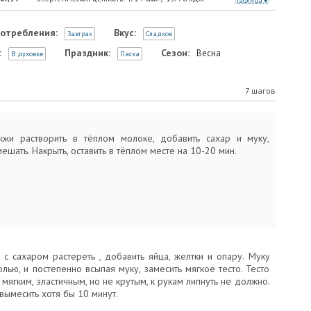
Таблица
отребления:
Вкус:
Завтрак
Сладкое
:
Праздник:
Сезон:
Весна
В духовке
Пасха
7 шагов
жи растворить в тёплом молоке, добавить сахар и муку,
шать. Накрыть, оставить в тёплом месте на 10-20 мин.
 с сахаром растереть , добавить яйца, желтки и опару. Муку
олью, и постепенно всыпая муку, замесить мягкое тесто. Тесто
мягким, эластичным, но не крутым, к рукам липнуть не должно.
ымесить хотя бы 10 минут.