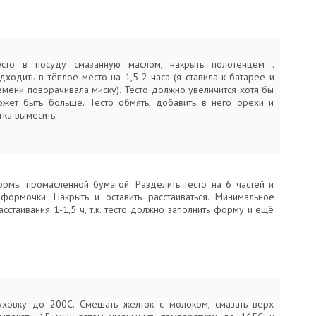
есто в посуду смазанную маслом, накрыть полотенцем .
дходить в тёплое место на 1,5-2 часа (я ставила к батарее и
емени поворачивала миску). Тесто должно увеличится хотя бы
ожет быть больше. Тесто обмять, добавить в него орехи и
гка вымесить.
ормы промасленной бумагой. Разделить тесто на 6 частей и
формочки. Накрыть и оставить расстаиваться. Минимальное
сстаивания 1-1,5 ч, т.к. тесто должно заполнить форму и ещё
уховку до 200С. Смешать желток с молоком, смазать верх