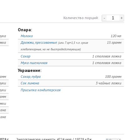
-
+
Количество порций:
Опара:
ука
Молоко
120 мл
ожка
Дрожжи, прессованные
15 грамм
(или 7 гр=1,5 ч.л. сухие
хлебопекарные, но не быстродействующие)
Сахар
1 столовая ложка
Мука пшеничная
1 столовая ложка
Украшение:
рамм
Сахар, пудра
100 грамм
уки
Сок лимона
3 чайные ложки
уки
Присыпка кондитерская
рамм
ожки
кана
кана
07,9
г
Энергетическая ценность:
4724
ккал /
19778
кДж