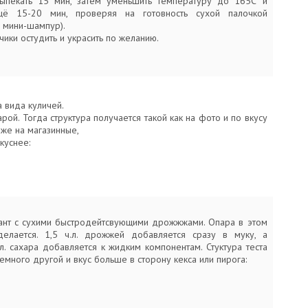
Выпекать 15 мин, затем уменьшить температуру до 165С и
щё 15-20 мин, проверяя на готовность сухой палочкой
 мини-шампур).
чики остудить и украсить по желанию.
 вида куличей.
рой. Тогда структура получается такой как на фото и по вкусу
же на магазинные,
куснее:
ант с сухими быстродейтсвующими дрожжжами. Опара в этом
елается. 1,5 ч.л. дрожжей добавляется сразу в муку, а
л. сахара добавляется к жидким компонентам. Стуктура теста
емного другой и вкус больше в сторону кекса или пирога: