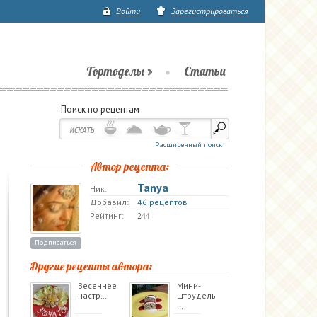
Войти
Зарегистрироваться
Тортоделы
Статьи
Поиск по рецептам
Расширенный поиск
Автор рецепта:
Tanya
Ник:
Добавил:
46 рецептов
244
Рейтинг:
Подписаться
Другие рецепты автора:
Весеннее
Мини-
настр…
штрудель
…