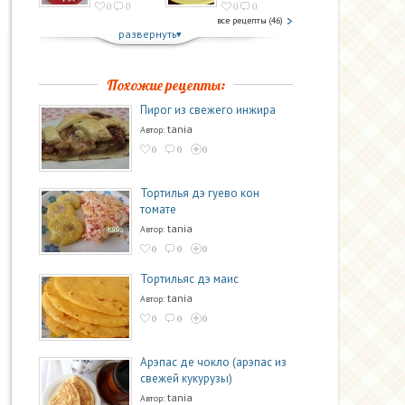
0
0
0
0
все рецепты (46)
развернуть
Похожие рецепты:
Пирог из свежего инжира
tania
Автор:
0
0
0
Тортилья дэ гуево кон
томате
tania
Автор:
0
0
0
Тортильяс дэ маис
tania
Автор:
0
0
0
Арэпас де чокло (арэпас из
свежей кукурузы)
tania
Автор: