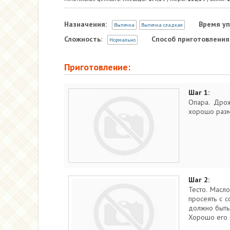
Назначения:
Время уп
Выпечка
Выпечка сладкая
Сложность:
Способ приготовления
Нормально
Приготовление:
Шаг 1:
Опара. Дрож
хорошо разме
Шаг 2:
Тесто. Масло
просеять с с
должно быть 
Хорошо его в