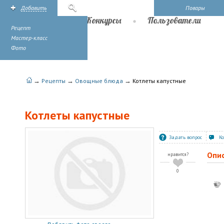
Добавить
Поиск
Повары
Рецепты
Конкурсы
Пользователи
Рецепт
Мастер-класс
Фото
→
→
→
Рецепты
Овощные блюда
Котлеты капустные
Котлеты капустные
Задать вопрос
К
Опи
нравится?
0