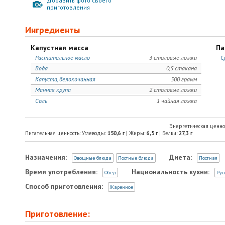
Добавить фото своего
приготовления
Ингредиенты
Капустная масса
Па
Растительное масло
3 столовые ложки
С
Вода
0,5 стакана
Капуста, белокочанная
500 грамм
Манная крупа
2 столовые ложки
Соль
1 чайная ложка
Энергетическая ценно
Питательная ценность: Углеводы:
150,6
г
| Жиры:
6,5
г
| Белки:
27,3
г
Назначения:
Диета:
Овощные блюда
Постные блюда
Постная
Время употребления:
Национальность кухни:
Обед
Рус
Способ приготовления:
Жаренное
Приготовление: